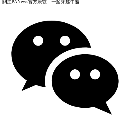
關注PANews官方賬號，一起穿越牛熊