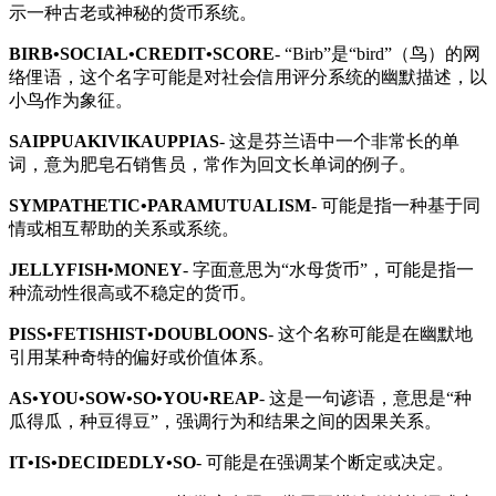
示一种古老或神秘的货币系统。
BIRB•SOCIAL•CREDIT•SCORE
- “Birb”是“bird”（鸟）的网
络俚语，这个名字可能是对社会信用评分系统的幽默描述，以
小鸟作为象征。
SAIPPUAKIVIKAUPPIAS
- 这是芬兰语中一个非常长的单
词，意为肥皂石销售员，常作为回文长单词的例子。
SYMPATHETIC•PARAMUTUALISM
- 可能是指一种基于同
情或相互帮助的关系或系统。
JELLYFISH•MONEY
- 字面意思为“水母货币”，可能是指一
种流动性很高或不稳定的货币。
PISS•FETISHIST•DOUBLOONS
- 这个名称可能是在幽默地
引用某种奇特的偏好或价值体系。
AS•YOU•SOW•SO•YOU•REAP
- 这是一句谚语，意思是“种
瓜得瓜，种豆得豆”，强调行为和结果之间的因果关系。
IT•IS•DECIDEDLY•SO
- 可能是在强调某个断定或决定。