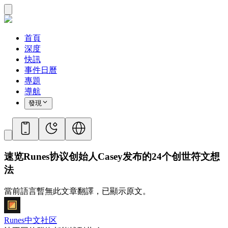
首頁
深度
快訊
事件日曆
專題
導航
發現
速览Runes协议创始人Casey发布的24个创世符文想
法
當前語言暫無此文章翻譯，已顯示原文。
Runes中文社区