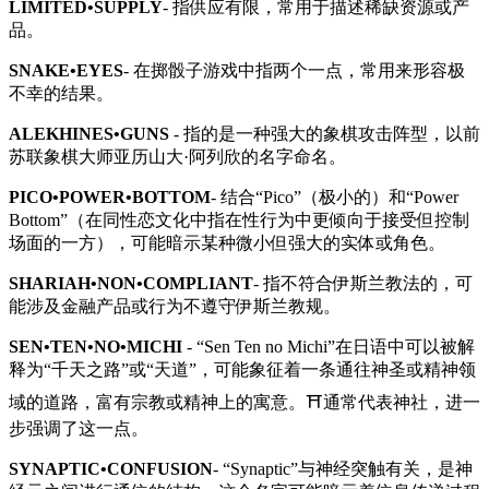
LIMITED•SUPPLY
- 指供应有限，常用于描述稀缺资源或产
品。
SNAKE•EYES
- 在掷骰子游戏中指两个一点，常用来形容极
不幸的结果。
ALEKHINES•GUNS
- 指的是一种强大的象棋攻击阵型，以前
苏联象棋大师亚历山大·阿列欣的名字命名。
PICO•POWER•BOTTOM
- 结合“Pico”（极小的）和“Power
Bottom”（在同性恋文化中指在性行为中更倾向于接受但控制
场面的一方），可能暗示某种微小但强大的实体或角色。
SHARIAH•NON•COMPLIANT
- 指不符合伊斯兰教法的，可
能涉及金融产品或行为不遵守伊斯兰教规。
SEN•TEN•NO•MICHI
- “Sen Ten no Michi”在日语中可以被解
释为“千天之路”或“天道”，可能象征着一条通往神圣或精神领
域的道路，富有宗教或精神上的寓意。⛩通常代表神社，进一
步强调了这一点。
SYNAPTIC•CONFUSION
- “Synaptic”与神经突触有关，是神