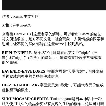
作者：Runes 中文社区
X/推：@RunesCC
来看看 ChatGPT 对这些名字的解释，可以看出 Casey 的创世
符文所追求的，是对不同文化、社会现象、人类情感的探索和
思考，让不同的群体都能在这些meme中找到共鸣。
RIPPLE•NIPPLE
- 这个名字可能是在玩英文中"triple"（三
倍）和"nipple"（乳头）的谐音，可能暗指某种超乎常规或荒
诞的事物。
EAVENLY•ENVELOPES
- 字面意思是“天堂信封”，可能象征
着神秘或宗教中的某些信件或信息。
HE•ZERO•DOLLAR
- 字面意思为“零元”，可能代表无价值或
虚拟货币的概念。
SUKUMOGAMI•CREDITS
- Tsukumogami是日本神话中一种
认为使用很久的物品会变成有灵魂的生物的概念，这里可能暗