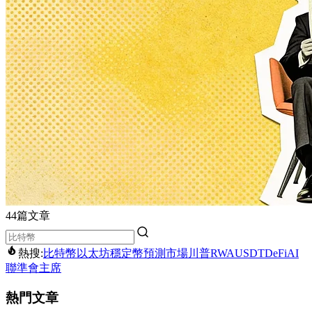
44篇文章
熱搜:
比特幣
以太坊
穩定幣
預測市場
川普
RWA
USDT
DeFi
AI
聯準會主席
熱門文章