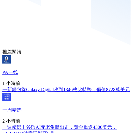
推薦閱讀
PA一线
1 小時前
一新錢包從Galaxy Digital收到1346枚比特幣，價值8728萬美元
一周精选
2 小時前
一週精選丨谷歌AI元老集體出走，黃金重返4300美元，