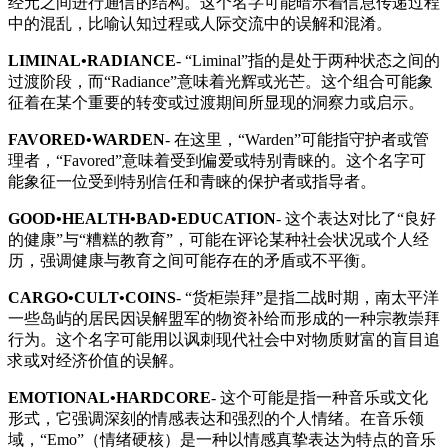
经元之间进行通信的结构。这个名字可能暗示着信息传递过程
中的混乱，比喻认知过程或人际交流中的误解和混淆。
LIMINAL•RADIANCE
- “Liminal”指的是处于两种状态之间的
过渡阶段，而“Radiance”意味着光辉或光芒。这个组合可能象
征着在某个重要的转变或过渡期间所显现的洞察力或启示。
FAVORED•WARDEN
- 在这里，“Warden”可能指守护者或管
理者，“Favored”意味着受到偏爱或特别青睐的。这个名字可
能象征一位受到特别信任和青睐的保护者或指导者。
GOOD•HEALTH•BAD•EDUCATION
- 这个表达对比了“良好
的健康”与“糟糕的教育”，可能在评论某种社会状况或个人经
历，强调健康与教育之间可能存在的矛盾或不平衡。
CARGO•CULT•COINS
- “货柜崇拜”是指二战时期，南太平洋
一些岛屿的居民因误解盟军的物资补给而形成的一种宗教崇拜
行为。这个名字可能用以讽刺现代社会中对物质财富的盲目追
求或对经济价值的误解。
EMOTIONAL•HARDCORE
- 这个可能是指一种音乐或文化
形式，它强调深刻的情感表达和强烈的个人情绪。在音乐领
域，“Emo”（情绪硬核）是一种以情感真挚表达为特点的音乐