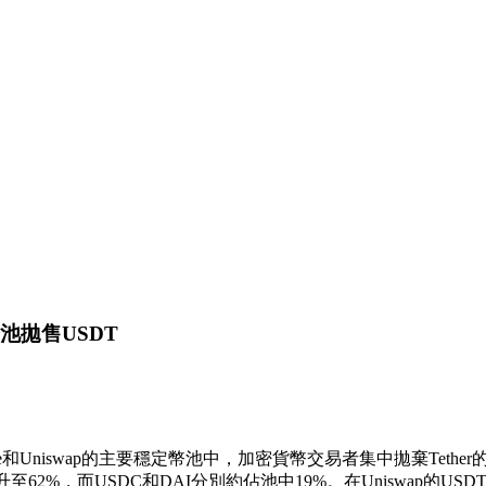
幣池拋售USDT
 Finance和Uniswap的主要穩定幣池中，加密貨幣交易者集中拋棄
升至62%，而USDC和DAI分別約佔池中19%。在Uniswap的USD