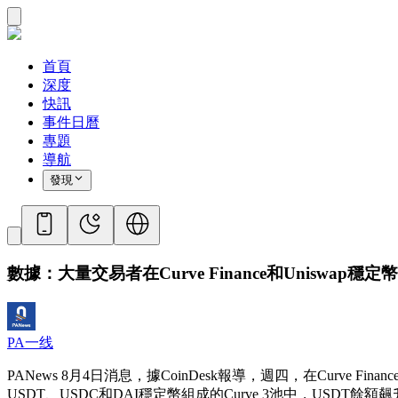
首頁
深度
快訊
事件日曆
專題
導航
發現
數據：大量交易者在Curve Finance和Uniswap穩定
PA一线
PANews 8月4日消息，據CoinDesk報導，週四，在Curve
USDT、USDC和DAI穩定幣組成的Curve 3池中，USDT餘額飆