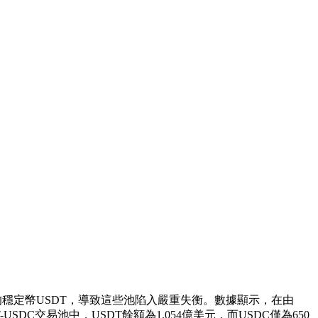
Tether的穩定幣USDT，導致這些池陷入嚴重失衡。數據顯示，在由
T-USDC交易池中，USDT餘額為1.054億美元，而USDC僅為650