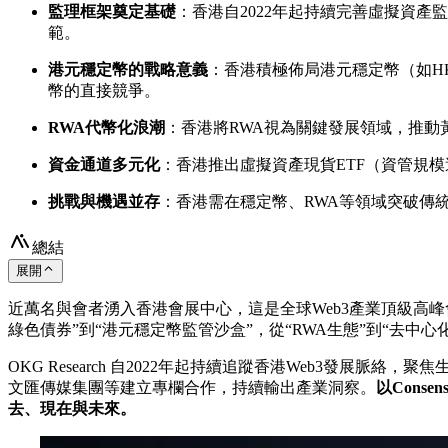
監理框架奠定基礎
：香港自2022年起持續完善虛擬資產
範。
港元穩定幣的戰略意義
：香港積極佈局港元穩定幣（如H
幣的直接競爭。
RWA代幣化浪潮
：香港將RWA視為關鍵發展領域，推
資金通道多元化
：香港推出虛擬資產現貨ETF（資管規模
挑戰與機遇並存
：香港需在穩定幣、RWA等領域突破傳
總結
展開
近萬名與會者湧入香港會展中心，這是全球Web3產業頂級高峰
綠色債券”到“港元穩定幣監管沙盒”，從“RWA生態”到“去中
OKG Research 自2022年起持續追蹤香港Web3發展
文匯傳媒集團等建立專欄合作，持續輸出產業洞察。
以Cons
去、現在與未來。