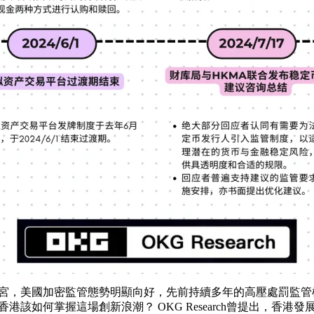
白宮，美國加密監管態勢明顯向好，先前持續多年的高壓處罰監
港該如何掌握這場創新浪潮？ OKG Research曾提出，香港