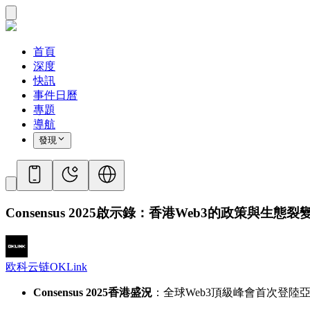
首頁
深度
快訊
事件日曆
專題
導航
發現
Consensus 2025啟示錄：香港Web3的政策與生態裂變｜OKG
欧科云链OKLink
Consensus 2025香港盛況
：全球Web3頂級峰會首次登陸