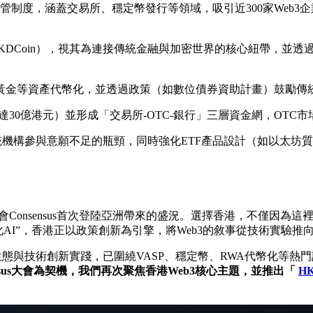
監管制度，涵蓋交易所、穩定幣發行等領域，吸引近300家Web
KDCoin），視其為連接傳統金融與加密世界的核心紐帶，並透
動黃金等資產代幣化，並透過政策（如數位債券資助計畫）鼓勵傳
達30億港元）並形成「交易所-OTC-銀行」三層資金網，OT
統機構參與意願不足的瓶頸，同時強化ETF產品設計（如以太坊
會Consensus首次登陸亞洲帶來的盛況。選擇香港，不僅因為
心化AI”，香港正以政策創新為引擎，將Web3的敘事從技術實驗
脈絡，聚焦生態與技術創新實踐，已圍繞VASP、穩定幣、RWA代幣
ensus大會為契機，我們再次聚焦香港Web3核心主題，並推出「
HK