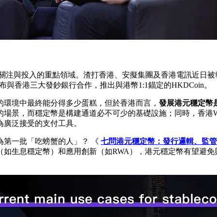
年持續關注與投入的重點領域。渣打香港、安擬集團及香港電訊近
宣布與香港三大發鈔銀行合作，推出與港幣1:1錨定的HKDCoin。
的環境中最終能分得多少蛋糕，但於香港而言，
發展港元穩定幣
場景，而穩定幣是構建通道必不可少的基礎設施；同時，香港W
為廣泛接受的支付工具。
為第一批「吃螃蟹的人」？ 《
七問港元穩定幣：發行邏輯、監
（如生息穩定幣）和應用創新（如RWA），港元穩定幣有望避免