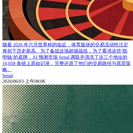
随着 2026 年六月世界杯的临近，体育版块的交易流动性注定
将创下历史新高。为了备战这场超级战役，为了看清这些‘聪
明钱’的底牌，AI 预测市场 Senal 调取并清洗了这三个地址的
10,058 条链上原始记录，完整还原了他们的交易路径与底层策
略。
Senal
2026/06/03 上午08:06