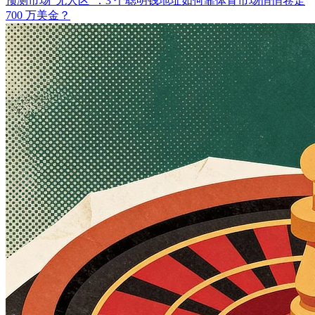
预测市场“无人区”：3 个聪明钱地址如何靠体育市场悄悄卷走
700 万美金？