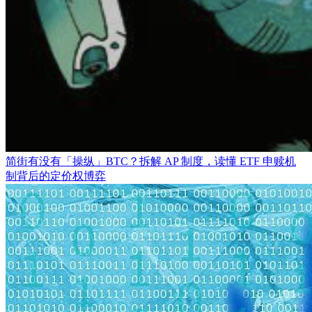
简街有没有「操纵」BTC？拆解 AP 制度，读懂 ETF 申赎机
制背后的定价权博弈