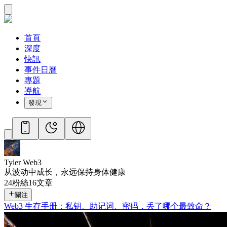
首頁
深度
快訊
事件日曆
專題
導航
發現
Tyler Web3
从波动中成长，永远保持身体健康
24
粉絲
16
文章
關注
Web3 生存手册：私钥、助记词、密码，丢了哪个最致命？