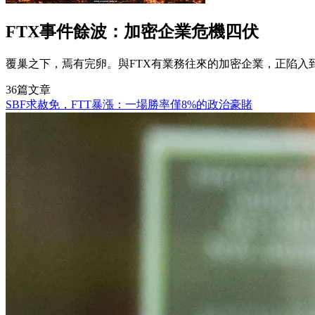
FTX事件餘波：加密企業危機四伏
覆巢之下，焉有完卵。與FTX有業務往來的加密企業，正陷入
36篇文章
SBF求赦免，FTT暴漲：一場勝率僅8%的政治豪賭