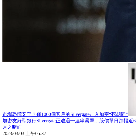
市場恐慌又至？僅1000個客戶的Silvergate走入加密“死胡同”
加密友好型銀行Silvergate正遭遇一連串暴擊，股價單日跌幅近6
月之暗面
2023/03/03 上午05:37