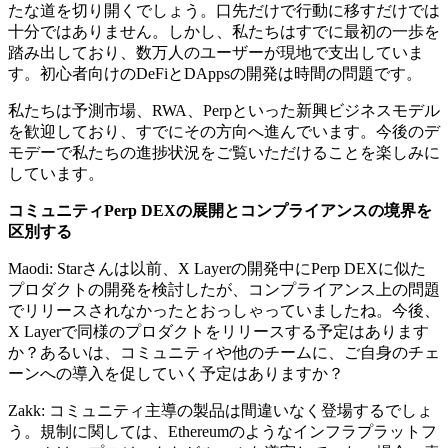
たな道を切り開くでしょう。口先だけで行動に移すだけでは
十分ではありません。しかし、私たちはすでに最初の一歩を
踏み出しており、数万人のユーザーが現地で支出していま
す。初心者向けのDeFiとDAppsの開発は時間の問題です。
私たちは予測市場、RWA、Perpといった新興ビジネスモデル
を歓迎しており、すでにその方向へ進んでいます。今後のデ
モデーで私たちの進捗状況をご覧いただけることを楽しみに
しています。
コミュニティPerp DEXの展開とコンプライアンスの境界を
区別する
Maodi: Starさんは以前、X Layerの開発中にPerp DEXに似た
プロダクトの開発を検討したが、コンプライアンス上の問題
でリリースされなかったとおっしゃっていましたね。今後、
X Layerで同様のプロダクトをリリースする予定はあります
か？あるいは、コミュニティや他のチームに、ご自身のチェ
ーンへの導入を促していく予定はありますか？
Zakk: コミュニティ主導の製品は間違いなく登場するでしょ
う。規制に関しては、Ethereumのようなインフラプラットフ