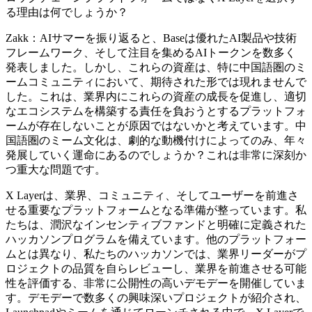
る理由は何でしょうか？
Zakk：AIサマーを振り返ると、Baseは優れたAI製品や技術
フレームワーク、そして注目を集めるAIトークンを数多く
発表しました。しかし、これらの資産は、特に中国語圏のミ
ームコミュニティにおいて、期待された形では現れませんで
した。これは、業界内にこれらの資産の成長を促進し、適切
なエコシステムを構築する責任を負おうとするプラットフォ
ームが存在しないことが原因ではないかと考えています。中
国語圏のミーム文化は、劇的な動機付けによってのみ、年々
発展していく運命にあるのでしょうか？これは非常に深刻か
つ重大な問題です。
X Layerは、業界、コミュニティ、そしてユーザーを前進さ
せる重要なプラットフォームとなる準備が整っています。私
たちは、潤沢なインセンティブファンドと明確に定義された
ハッカソンプログラムを備えています。他のプラットフォー
ムとは異なり、私たちのハッカソンでは、業界リーダーがプ
ロジェクトの品質を自らレビューし、業界を前進させる可能
性を評価する、非常に公開性の高いデモデーを開催していま
す。デモデーで数多くの興味深いプロジェクトが紹介され、