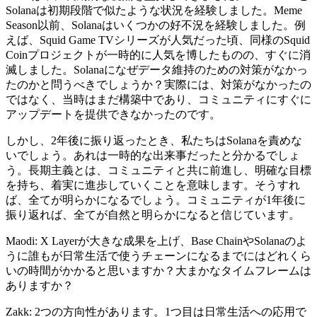
Solanaは初期段階で似たような状況を経験しました。Meme
Season以前、Solanaはいくつかの好不況を経験しました。例
えば、Squid Game TVシリーズが人気だった頃、同様のSquid
Coinプロジェクトが一時的に人気を博したものの、すぐに消
滅しました。Solanaになぜデータ維持のための対策がなかっ
たのかと問うべきでしょうか？実際には、対策がなかったの
ではなく、当時はまだ構築中であり、コミュニティにすぐに
アップデートを提供できなかったのです。
しかし、2年後に振り返ったとき、私たちはSolanaを責めな
いでしょう。あれは一時的な出来事だったと分かるでしょ
う。長期主義とは、コミュニティと共に前進し、明確な目標
を持ち、着実に進歩していくことを意味します。そうすれ
ば、全てが明らかになるでしょう。コミュニティが1年後に
振り返れば、全てが自然と明らかになると信じています。
Maodi: X Layerが大きな成果を上げ、Base ChainやSolanaのよ
うに誰もが日常生活で使うチェーンになるまでにはどれくら
いの時間がかかると思いますか？大まかなタイムフレームは
ありますか？
Zakk: 2つの方向性があります。1つ目は日常生活への応用で