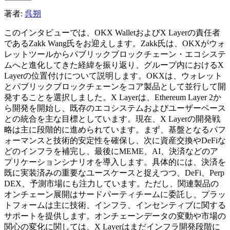
著者:
呉朔
このインタビューでは、OKX WalletおよびX Layerの責任者
であるZakk Wang氏をお迎えします。Zakk氏は、OKXがウォ
レットツールからパブリックブロックチェーン・エコシステ
ムへと進化してきた経緯を振り返り、グループ内におけるX
Layerの位置付けについて説明します。OKXは、ウォレット
とパブリックブロックチェーンをコア製品として並行して開
発することを選択しました。X Layerは、Ethereum Layer 2か
ら開発を開始し、既存のエコシステムおよびユーザーベース
との統合を主な目標としています。現在、X Layerの開発戦
略は主に段階的に進められています。まず、基盤となるパフ
ォーマンスと技術的安定性を確保し、次に資産交換やDeFiな
どのインフラを補完し、最後にMEME、AI、決済などのア
プリケーションシナリオを導入します。具体的には、決済を
既に実装済みの重要なユースケースと捉えつつ、DeFi、Perp
DEX、予測市場にも注力しています。ただし、関連製品の
オンチェーン展開はサードパーティチームに委託し、プラッ
トフォームは主に技術、インフラ、インセンティブに関する
サポートを提供します。オンチェーンデータの変動や市場の
関心の変化に関しては、X Layerはまだインフラ開発段階に