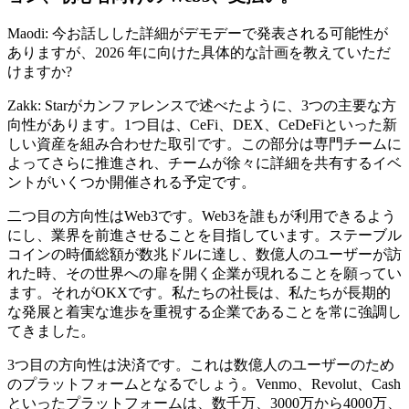
Maodi: 今お話しした詳細がデモデーで発表される可能性が
ありますが、2026 年に向けた具体的な計画を教えていただ
けますか?
Zakk: Starがカンファレンスで述べたように、3つの主要な方
向性があります。1つ目は、CeFi、DEX、CeDeFiといった新
しい資産を組み合わせた取引です。この部分は専門チームに
よってさらに推進され、チームが徐々に詳細を共有するイベ
ントがいくつか開催される予定です。
二つ目の方向性はWeb3です。Web3を誰もが利用できるよう
にし、業界を前進させることを目指しています。ステーブル
コインの時価総額が数兆ドルに達し、数億人のユーザーが訪
れた時、その世界への扉を開く企業が現れることを願ってい
ます。それがOKXです。私たちの社長は、私たちが長期的
な発展と着実な進歩を重視する企業であることを常に強調し
てきました。
3つ目の方向性は決済です。これは数億人のユーザーのため
のプラットフォームとなるでしょう。Venmo、Revolut、Cash
といったプラットフォームは、数千万、3000万から4000万、