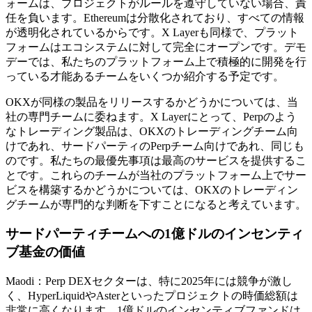
ォームは、プロジェクトがルールを遵守していない場合、責
任を負います。Ethereumは分散化されており、すべての情報
が透明化されているからです。X Layerも同様で、プラット
フォームはエコシステムに対して完全にオープンです。デモ
デーでは、私たちのプラットフォーム上で積極的に開発を行
っている才能あるチームをいくつか紹介する予定です。
OKXが同様の製品をリリースするかどうかについては、当
社の専門チームに委ねます。X Layerにとって、Perpのよう
なトレーディング製品は、OKXのトレーディングチーム向
けであれ、サードパーティのPerpチーム向けであれ、同じも
のです。私たちの最優先事項は最高のサービスを提供するこ
とです。これらのチームが当社のプラットフォーム上でサー
ビスを構築するかどうかについては、OKXのトレーディン
グチームが専門的な判断を下すことになると考えています。
サードパーティチームへの1億ドルのインセンティ
ブ基金の価値
Maodi：Perp DEXセクターは、特に2025年には競争が激し
く、HyperLiquidやAsterといったプロジェクトの時価総額は
非常に高くなります。1億ドルのインセンティブファンドは