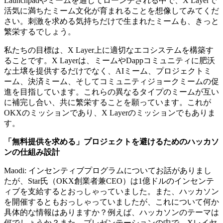
Launchpadやミームを通じてローンチされる中で、X Layerで
活気に満ちたミーム文化が育まれることを想像してみてくだ
さい。刺激を求める気持ちだけで生まれたミームも、きっと
繁栄するでしょう。
私たちの目標は、X Layer上に適切なエコシステムを構築す
ることです。X Layerは、ミームやDappコミュニティに肥沃
な土壌を提供するだけでなく、AIミーム、プロジェクトミ
ーム、決済ミーム、そしてコミュニティジョークミームの促
進を目指しています。これらの異なるタイプのミームが互い
に補完し合い、共に繁栄することを願っています。これが
OKXのミッションであり、X Layerのミッションでもありま
す。
「無料提供を求める」プロジェクトを避けるためのハッカソ
ンの仕組み設計
Maodi: インセンティブプログラムについてお話がありまし
たが、Star氏（OKX創業者兼CEO）は1億ドルのインセンテ
ィブを支給するとおっしゃっていました。また、ハッカソン
を開催するともおっしゃっていましたが、これについて何か
具体的な情報はありますか？例えば、ハッカソンのテーマは
何でしょうか？また、プレゼンテーションの中で、Xレイヤ