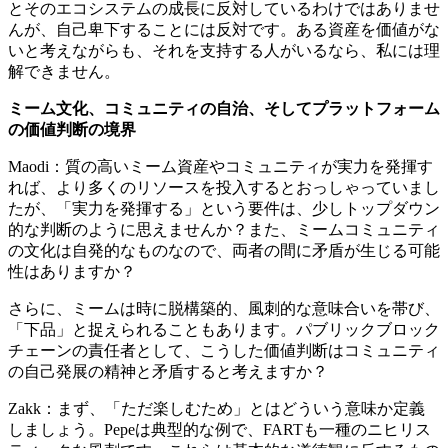
とそのエコシステムの成長に反対しているわけではありませ
んが、自己卑下することには反対です。ある資産を価値がな
いと考えながらも、それを支持する人がいるなら、私には理
解できません。
ミーム文化、コミュニティの自治、そしてプラットフォーム
の価値判断の境界
Maodi：質の高いミーム資産やコミュニティが実力を発揮す
れば、より多くのリソースを投入するとおっしゃっていまし
たが、「実力を発揮する」という要件は、少しトップダウン
的な判断のように思えませんか？また、ミームコミュニティ
の文化は自発的なものなので、両者の間に矛盾が生じる可能
性はありますか？
さらに、ミームは時に脱構築的、風刺的な意味合いを帯び、
「下品」と捉えられることもあります。パブリックブロック
チェーンの責任者として、こうした価値判断はコミュニティ
の自己発展の精神と矛盾すると考えますか？
Zakk：まず、「ただ楽しむため」とはどういう意味か定義
しましょう。Pepeは典型的な例で、FARTも一種のニヒリス