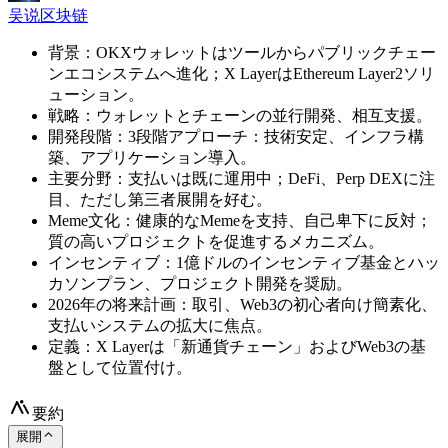
吴说区块链
背景：OKXウォレットはツールからパブリックチェー
ンエコシステムへ進化；X LayerはEthereum Layer2ソリ
ューション。
戦略：ウォレットとチェーンの並行開発、相互支援。
開発段階：3段階アプローチ：技術安定、インフラ構
築、アプリケーション導入。
主要分野：支払いは既に運用中；DeFi、Perp DEXに注
目、ただし第三者展開を好む。
Meme文化：健康的なMemeを支持、自己卑下に反対；
質の高いプロジェクトを促進するメカニズム。
インセンティブ：1億ドルのインセンティブ基金とハッ
カソンプラン、プロジェクト開発を奨励。
2026年の将来計画：取引、Web3の初心者向け簡素化、
支払いシステムの拡大に焦点。
定義：X Layerは「新通貨チェーン」およびWeb3の基
盤として位置付け。
要約
展開