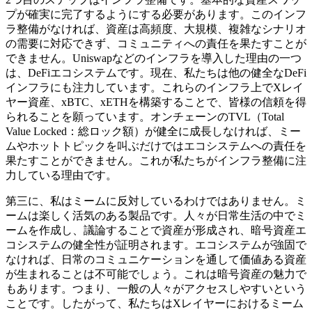
プが確実に完了するようにする必要があります。このインフ
ラ整備がなければ、資産は高頻度、大規模、複雑なシナリオ
の需要に対応できず、コミュニティへの責任を果たすことが
できません。Uniswapなどのインフラを導入した理由の一つ
は、DeFiエコシステムです。現在、私たちは他の健全なDeFi
インフラにも注力しています。これらのインフラ上でXレイ
ヤー資産、xBTC、xETHを構築することで、皆様の信頼を得
られることを願っています。オンチェーンのTVL（Total
Value Locked：総ロック額）が健全に成長しなければ、ミー
ムやホットトピックを叫ぶだけではエコシステムへの責任を
果たすことができません。これが私たちがインフラ整備に注
力している理由です。
第三に、私はミームに反対しているわけではありません。ミ
ームは楽しく活気のある製品です。人々が日常生活の中でミ
ームを作成し、議論することで資産が形成され、暗号資産エ
コシステムの健全性が証明されます。エコシステムが強固で
なければ、日常のコミュニケーションを通して価値ある資産
が生まれることは不可能でしょう。これは暗号資産の魅力で
もあります。つまり、一般の人々がアクセスしやすいという
ことです。したがって、私たちはXレイヤーにおけるミーム