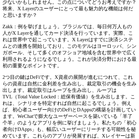
少ないかもしれません。この点についてどうお考えですか？
将来、X Layerのユーザーにとって最も魅力的な機能は何だ
と思いますか？
Zakk：例を挙げましょう。ブラジルでは、毎日何万人もの
人がX Layerを通してカード決済を行っています。実際、こ
れは世界中で起こっています。X Layerはすでに決済システ
ムとの連携を開始しており、このモデルはヨーロッパ、シン
ガポール、そして多くのオフショア地域を含む世界中で広く
利用されるようになるでしょう。これが決済分野における最
初の重要なポイントです。
2つ目の鍵はDeFiです。X資産の展開が進むにつれて、これ
らの資産は自然に金利差を生み出し、裁定取引の機会を生み
出します。裁定取引はループを生み出し、ループは
TVL（Total Value Locked：総保有価値）を生み出します。こ
れは、シナリオを特定すれば自然に起こるでしょう。例え
ば、初心者ユーザー向けのDeFiとDAppsの構築を計画してい
ます。WeChatで膨大なユーザーベースを築いている「羊了
个羊」のようなアプリを例に挙げましょう。私たちの「初心
者向けDApps」も、幅広いユーザーにリーチする可能性を秘
めています。これらのアプリが発展すれば、Xレイヤーは新