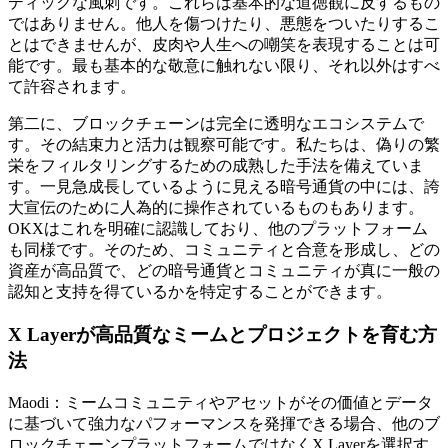
ティックな風刺です。これらは基本的な道徳観に反するもの
ではありません。他人を傷つけたり、悪態をついたりするこ
とはできませんが、皮肉や人生への嘲笑を表現することは可
能です。最も基本的な敬意に触れない限り、それ以外はすべ
て許容されます。
第二に、ブロックチェーンは完全に透明なエコシステムで
す。その結束力と活力は観察可能です。私たちは、偽りの繁
栄をフィルタリングするための成熟した手法を備えていま
す。一見急成長しているように見える暗号通貨の中には、誇
大宣伝のために人為的に操作されているものもあります。
OKXはこれを明確に認識しており、他のプラットフォーム
も同様です。そのため、コミュニティと合意を形成し、どの
資産が高品質で、どの暗号通貨とコミュニティが真に一般の
認知と支持を得ているかを特定することができます。
X Layerが高品質なミームとプロジェクトを育む方
法
Maodi：ミームコミュニティやアセットがその価値とデータ
に基づいて強力なパフォーマンスを発揮できる場合、他のブ
ロックチェーンプラットフォームではなくX Layerを選択す