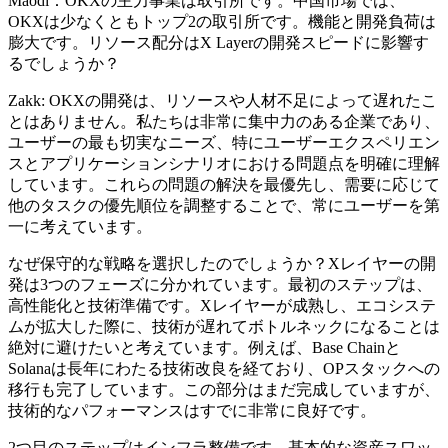
Maodi：OKXの主力事業は取引所です。中国市場では、
OKXは少なくともトップ2の取引所です。機能と開発負荷は
膨大です。リソース配分はX Layerの開発スピードに影響す
るでしょうか？
Zakk: OKXの開発は、リソースや人材不足によって遅れたこ
とはありません。私たちは非常に集中力のある企業であり、
ユーザーの最も切実なニーズ、特にユーザーエクスペリエン
スとアプリケーションシナリオにおける問題点を明確に理解
しています。これらの問題の解決を最優先し、需要に応じて
他のタスクの優先順位を調整することで、常にユーザーを第
一に考えています。
なぜ保守的な戦略を選択したのでしょうか？Xレイヤーの開
発は3つのフェーズに分かれています。最初のステップは、
高性能化と技術準備です。Xレイヤーが成熟し、エコシステ
ムが拡大した際に、技術が遅れてボトルネックになることは
絶対に避けたいと考えています。例えば、Base Chainと
Solanaは長年にわたる技術改良を経ており、OPスタックへの
移行も完了しています。この部分はまだ完成していますが、
技術的なパフォーマンスはすでに非常に良好です。
2つ目のステップはインフラ整備です。基本的な資産スワッ