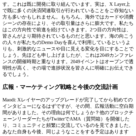
す。これは既に開発に取り組んでいます。実は、X Layer上
で既に多くの決済関連取引が行われていることをご存知ない
方も多いかもしれません。もちろん、海外ではカードや消費
シーンの存在により、その取引量はさらに膨大です。私たち
はこの方向性で前進を続けていきます。2つ目の方向性は、
皆さんがより期待されているものだと思います。海の向こう
の人々が私たちのDemo Dayを喜んで利用しているというよ
りも、刺激的なニュースや目に見える変化を目にすることで
しょう。先ほども申し上げましたが、これは2049カンファレ
ンスの開催時期と重なります。2049イベントはオープンで透
明性が高く、その場で進捗状況を皆さんに明確にお伝えでき
るでしょう。
広報・マーケティング戦略と今後の交流計画
Maodi: Xレイヤーのアップグレードが完了してから初めての
インタビューになるはずですが、その間、広報活動に空白期
間がありました。その理由は何でしょうか？他のブロックチ
ェーンリーダーたちがTwitterでAMA（質問箱）を開催した
り、コミュニティと頻繁に交流しているのを見てきました。
あなた自身も今後、同じようなことをする予定はあります