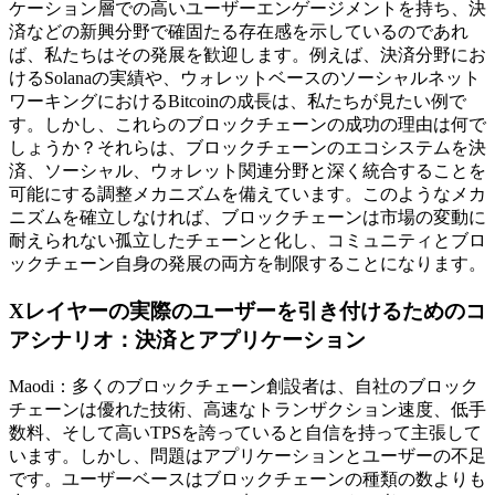
ケーション層での高いユーザーエンゲージメントを持ち、決
済などの新興分野で確固たる存在感を示しているのであれ
ば、私たちはその発展を歓迎します。例えば、決済分野にお
けるSolanaの実績や、ウォレットベースのソーシャルネット
ワーキングにおけるBitcoinの成長は、私たちが見たい例で
す。しかし、これらのブロックチェーンの成功の理由は何で
しょうか？それらは、ブロックチェーンのエコシステムを決
済、ソーシャル、ウォレット関連分野と深く統合することを
可能にする調整メカニズムを備えています。このようなメカ
ニズムを確立しなければ、ブロックチェーンは市場の変動に
耐えられない孤立したチェーンと化し、コミュニティとブロ
ックチェーン自身の発展の両方を制限することになります。
Xレイヤーの実際のユーザーを引き付けるためのコ
アシナリオ：決済とアプリケーション
Maodi：多くのブロックチェーン創設者は、自社のブロック
チェーンは優れた技術、高速なトランザクション速度、低手
数料、そして高いTPSを誇っていると自信を持って主張して
います。しかし、問題はアプリケーションとユーザーの不足
です。ユーザーベースはブロックチェーンの種類の数よりも