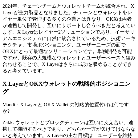
2024年、チェーンチームとウォレットチームが統合され、X
Layerが主力製品となりました。チェーンとウォレットをレ
イヤー単位で管理する多くの企業とは異なり、OKXは両者
が連携して開発し、互いにサポートし合うべきだと考えてい
ます。X Layerはレイヤー2ソリューションであり、イーサリ
アムエコシステムに自然に統合されているため、技術アーキ
テクチャ、市場ポジショニング、ユーザーニーズの面で
OKXにとって最適なソリューションです。単独開発も可能
ですが、既存の大規模なウォレットとユーザーベースと組み
合わせることで、X Layerはさらに成功を収めることができ
ると考えています。
X LayerとOKXウォレットの戦略的ポジショニン
グ
Maodi：X Layer と OKX Wallet の戦略的位置付けは何です
か?
Zakk: ウォレットとブロックチェーンは互いに支え合い、連
携して機能するべきであり、どちらか一方が欠けてはならな
いと考えています。X Layerの主な目標は、ユーザーを維持