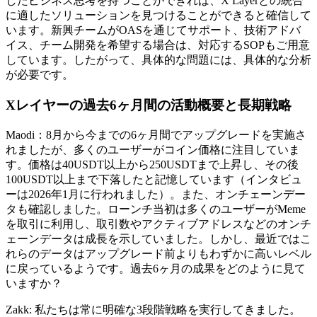
したビジネス思考を持つことができれば、X Layerとの統合
に適したソリューションを見つけることができると確信して
います。新興チームがOASを通じてサポート、技術アドバ
イス、チーム開発を希望する場合は、対応するSOPもご用意
しています。したがって、具体的な問題には、具体的な分析
が必要です。
Xレイヤーの過去6ヶ月間の活動概要と長期戦略
Maodi：8月から今までの6ヶ月間でアップグレードを実施さ
れましたが、多くのユーザーがコイン価格に注目していま
す。価格は40USDT以上から250USDTまで上昇し、その後
100USDT以上まで下落したと記憶しています（インタビュ
ーは2026年1月に行われました）。また、オンチェーンデー
タも確認しました。ローンチ当初は多くのユーザーがMeme
を取引に利用し、取引数やアクティブアドレスなどのオンチ
ェーンデータは成長を示していました。しかし、最近ではこ
れらのデータはアップグレード前よりもわずかに高いレベル
に戻っているようです。過去6ヶ月の成果をどのように見て
いますか？
Zakk: 私たちは常に明確な3段階戦略を実行してきました。