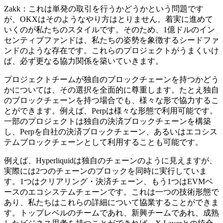
Zakk：これは単発の取引を行うかどうかという問題です
が、OKXはそのようなやり方はとりません。着実に進めて
いくのが私たちのスタイルです。そのため、1億ドルのイン
センティブファンドは、私たちの姿勢を象徴するシードファ
ンドのような存在です。これらのプロジェクトがうまくいけ
ば、必ず更なる協力関係を築いていきます。
プロジェクトチームが独自のブロックチェーンを持つかどう
かについては、その選択を全面的に尊重します。たとえ独自
のブロックチェーンを持つ場合でも、様々な形で協力するこ
とができます。例えば、Perpは様々な形態で利用可能です。
一部のプロジェクトは独自の決済ブロックチェーンを構築
し、Perpを自社の決済ブロックチェーン、あるいはエコシス
テムブロックチェーンとして利用することも可能です。
例えば、Hyperliquidは独自のチェーンのように見えますが、
実際には2つのチェーンのブロックを同時に実行していま
す。1つはクリアリング・決済チェーン、もう1つはEVMベ
ースのエコシステムチェーンです。これは一つの技術形態で
あり、私たちはこれらの詳細について協業することができま
す。トップレベルのチームであれ、新興チームであれ、成熟