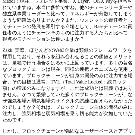
Maodi：現在、ウォレット事業、X Layer、OKX Payを担当さ
れていますね。本当に多忙ですね。他のチェーンリーダーや
独立系事業リーダーと比べて、エネルギーが分散してしまう
ような問題はありませんか？また、ウォレットの責任者とし
てチェーンの発展を牽引する立場として、Baseチェーンの責
任者のようにチェーンそのものに注力する人たちと比べて、
視点やモチベーションは違いますか？
Zakk: 実際、ほとんどのWeb3企業は類似のフレームワークを
採用しており、それらを組み合わせることの価値とメリット
は、単独で行う場合をはるかに上回っています。多くの著名
なブロックチェーンは現在、同様の連携メカニズムを使用し
ています。ブロックチェーンが自身の開発のみに注力する場
合、その目標は通常、TVL（Total Value Locked：総ロック
額）の増加のみになりますが、これは成功とは同義ではあり
ません。かつて繁栄していた多くのブロックチェーンが、な
ぜ強気相場と弱気相場のサイクルの試練に耐えられなかった
のでしょうか？それは、ブロックチェーン自体の開発のみに
注力し、強気相場と弱気相場を乗り切る能力が欠如していた
ためです。
しかし、ブロックチェーンが強固なユーザーベースとアプリ