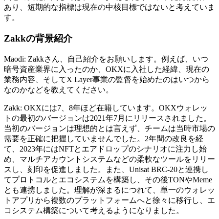
あり、短期的な指標は現在の中核目標ではないと考えていま
す。
Zakkの背景紹介
Maodi: Zakkさん、自己紹介をお願いします。例えば、いつ
暗号資産業界に入ったのか、OKXに入社した経緯、現在の
業務内容、そしてX Layer事業の監督を始めたのはいつから
なのかなどを教えてください。
Zakk: OKXには7、8年ほど在籍しています。OKXウォレッ
トの最初のバージョンは2021年7月にリリースされました。
当初のバージョンは理想的とは言えず、チームは当時市場の
需要を正確に把握していませんでした。2年間の改良を経
て、2023年にはNFTとエアドロップのシナリオに注力し始
め、マルチアカウントシステムなどの柔軟なツールをリリー
スし、刻印を促進しました。また、Unisat BRC-20と連携し
てプロトコルとエコシステムを構築し、その後TONやMeme
とも連携しました。理解が深まるにつれて、単一のウォレッ
トアプリから複数のプラットフォームへと徐々に移行し、エ
コシステム構築について考えるようになりました。