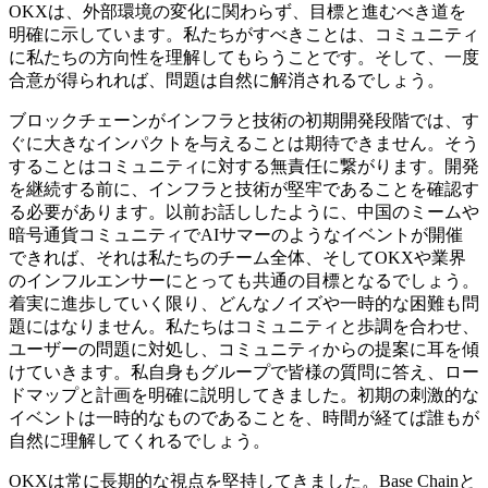
OKXは、外部環境の変化に関わらず、目標と進むべき道を
明確に示しています。私たちがすべきことは、コミュニティ
に私たちの方向性を理解してもらうことです。そして、一度
合意が得られれば、問題は自然に解消されるでしょう。
ブロックチェーンがインフラと技術の初期開発段階では、す
ぐに大きなインパクトを与えることは期待できません。そう
することはコミュニティに対する無責任に繋がります。開発
を継続する前に、インフラと技術が堅牢であることを確認す
る必要があります。以前お話ししたように、中国のミームや
暗号通貨コミュニティでAIサマーのようなイベントが開催
できれば、それは私たちのチーム全体、そしてOKXや業界
のインフルエンサーにとっても共通の目標となるでしょう。
着実に進歩していく限り、どんなノイズや一時的な困難も問
題にはなりません。私たちはコミュニティと歩調を合わせ、
ユーザーの問題に対処し、コミュニティからの提案に耳を傾
けていきます。私自身もグループで皆様の質問に答え、ロー
ドマップと計画を明確に説明してきました。初期の刺激的な
イベントは一時的なものであることを、時間が経てば誰もが
自然に理解してくれるでしょう。
OKXは常に長期的な視点を堅持してきました。Base Chainと