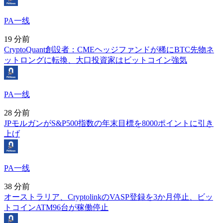
PA一线
19 分前
CryptoQuant創設者：CMEヘッジファンドが稀にBTC先物ネ
ットロングに転換、大口投資家はビットコイン強気
PA一线
28 分前
JPモルガンがS&P500指数の年末目標を8000ポイントに引き
上げ
PA一线
38 分前
オーストラリア、CryptolinkのVASP登録を3か月停止、ビッ
トコインATM96台が稼働停止