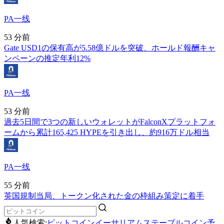
PA一线
53 分前
Gate USD1の保有高が5.58億ドルを突破、ホールド報酬キャ
ンペーンの推定年利12%
PA一线
53 分前
過去5日間で3つの新しいウォレットがFalconXプラットフォ
ームから累計165,425 HYPEを引き出し、約916万ドル相当
PA一线
55 分前
英国規制当局、トークン化された金の枠組み策定に着手
人気検索:
ビットコイン
イーサリアム
ステーブルコイン
予