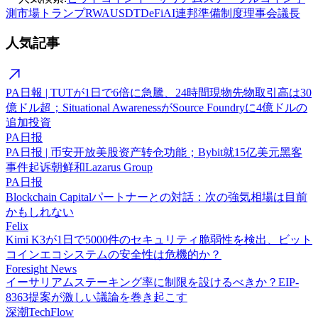
測市場
トランプ
RWA
USDT
DeFi
AI
連邦準備制度理事会議長
人気記事
PA日報 | TUTが1日で6倍に急騰、24時間現物先物取引高は30
億ドル超；Situational AwarenessがSource Foundryに4億ドルの
追加投資
PA日报
PA日报 | 币安开放美股资产转仓功能；Bybit就15亿美元黑客
事件起诉朝鲜和Lazarus Group
PA日报
Blockchain Capitalパートナーとの対話：次の強気相場は目前
かもしれない
Felix
Kimi K3が1日で5000件のセキュリティ脆弱性を検出、ビット
コインエコシステムの安全性は危機的か？
Foresight News
イーサリアムステーキング率に制限を設けるべきか？EIP-
8363提案が激しい議論を巻き起こす
深潮TechFlow