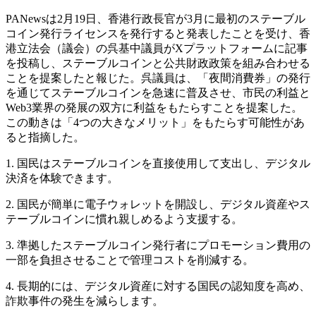
PANewsは2月19日、香港行政長官が3月に最初のステーブル
コイン発行ライセンスを発行すると発表したことを受け、香
港立法会（議会）の呉基中議員がXプラットフォームに記事
を投稿し、ステーブルコインと公共財政政策を組み合わせる
ことを提案したと報じた。呉議員は、「夜間消費券」の発行
を通じてステーブルコインを急速に普及させ、市民の利益と
Web3業界の発展の双方に利益をもたらすことを提案した。
この動きは「4つの大きなメリット」をもたらす可能性があ
ると指摘した。
1. 国民はステーブルコインを直接使用して支出し、デジタル
決済を体験できます。
2. 国民が簡単に電子ウォレットを開設し、デジタル資産やス
テーブルコインに慣れ親しめるよう支援する。
3. 準拠したステーブルコイン発行者にプロモーション費用の
一部を負担させることで管理コストを削減する。
4. 長期的には、デジタル資産に対する国民の認知度を高め、
詐欺事件の発生を減らします。