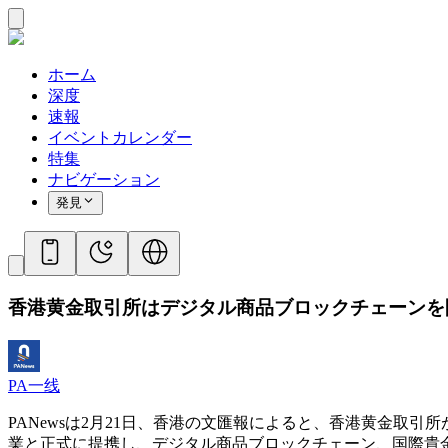
ホーム
深度
速報
イベントカレンダー
特集
ナビゲーション
発見
香港黄金取引所はデジタル商品ブロックチェーンを
PA一线
PANewsは2月21日、香港の文匯報によると、香港黄金
業と正式に提携し、デジタル商品ブロックチェーン、国際貴