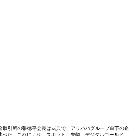
黄金取引所の張徳平会長は式典で、アリババグループ傘下の企
述べた。これにより、スポット、先物、デジタルゴールド、