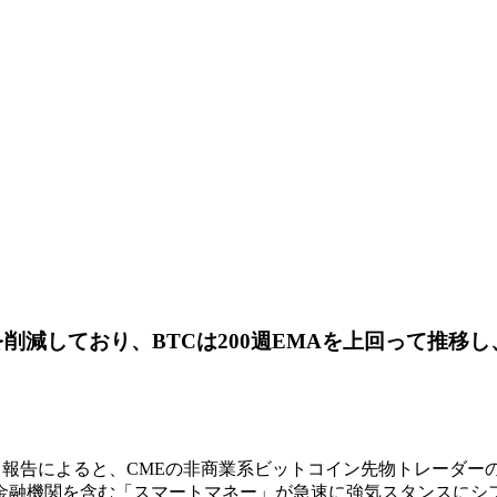
減しており、BTCは200週EMAを上回って推移し、
会）報告によると、CMEの非商業系ビットコイン先物トレーダーのネッ
金融機関を含む「スマートマネー」が急速に強気スタンスにシ