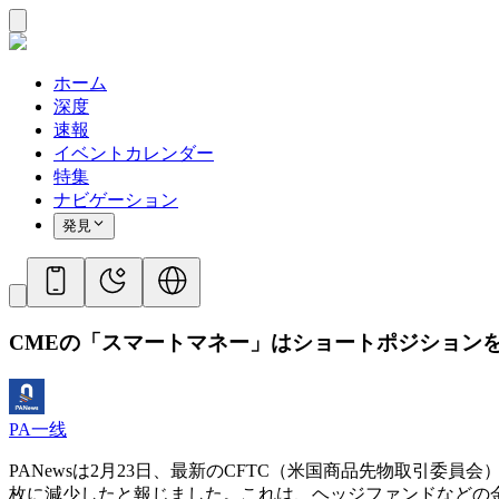
ホーム
深度
速報
イベントカレンダー
特集
ナビゲーション
発見
CMEの「スマートマネー」はショートポジションを削
PA一线
PANewsは2月23日、最新のCFTC（米国商品先物取引委員
枚に減少したと報じました。これは、ヘッジファンドなどの