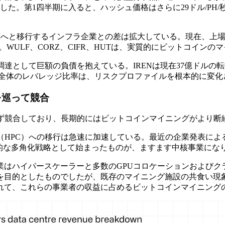
唆した。第1四半期に入ると、ハッシュ価格はさらに29ドル/PH
Iへと移行するインフラ企業との差は拡大している。現在、上場
。WULF、CORZ、CIFR、HUTは、実質的にビットコイ
達として巨額の負債を抱えている。IRENは現在37億ドルの転
業界全体のレバレッジ比率は、リスクプロファイルを根本的に変化
を巡って競合
えず競合しており、長期的にはビットコインマイニングがより断
（HPC）への移行は急速に加速している。最近の企業発表によ
辺的な多角化戦略として始まったものが、ますます中核事業にな
グ企業はハイパースケーラーと多数のGPUコロケーションおよび
を目的としたものでしたが、既存のマイニング施設の共食い現
て、これらの事業者の収益に占めるビットコインマイニングの