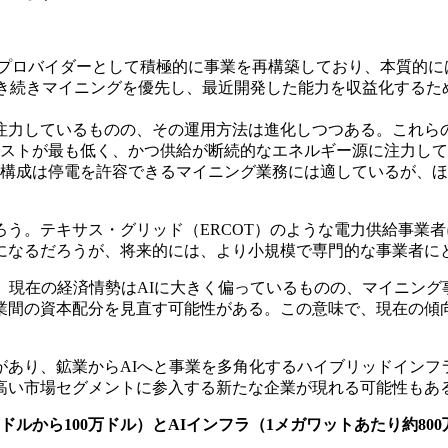
は、HPCプロバイダーとして積極的に事業を再構築しており、本質
には引き続きマイニングを優先し、最近開発した能力を収益化する
注力しているものの、その運用方法は進化しつつある。これら
ストが最も低く、かつ供給が断続的なエネルギー源に注力して
構成は停電を許容できるマイニング業務には適しているが、ほ
う。テキサス・グリッド（ERCOT）のような電力供給事業
になるだろうが、将来的には、より小規模で専門的な事業者に
。現在の経済情勢はAIに大きく偏っているものの、マイニン
業間の資本配分を見直す可能性がある。この意味で、現在の傾
があり、鉱業からAIへと事業を多角化するハイブリッドインフ
高い市場セグメントに参入する新たな企業が現れる可能性もあ
ルから100万ドル）とAIインフラ（1メガワットあたり約80