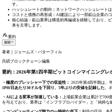
す。
ハッシュレートの動向：ネットワークハッシュレートはピー
コストと債務の再形成：AI建設により一部鉱山企業のコ
核心結論：鉱山業界は構造的再編成を経験しており、ビ
来を主導します。
要約
展開
著者｜ジェームズ・バターフィル
呉碩ブロックチェーン編集
要約：2026年第1四半期ビットコインマイニング
・極度のプレッシャー下での収益性：
2025年第4四半期
1PH/日あたり30ドルを下回り、5年ぶりの安値を記録した
。
・AIによる変革が加速している：
上場鉱業企業は累計で700
を与えており、業界は「インフラプロバイダー」と「純粋な
・コンピューティング能力の一時的な低下：
利益の圧迫、冬