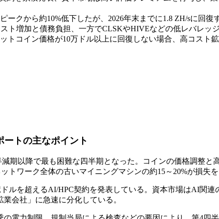
クから約10%低下したが、2026年末までに1.8 ZH/sに
スト増加と債務負担、一方でCLSKやHIVEなどの低レバレ
ットコイン価格が10万ドル以上に回復しない場合、高コスト鉱
レポートの主なポイント
は、半減期以降で最も困難な四半期となった。コインの価格調整と
ネットワーク全体の古いマイニングマシンの約15～20%が損失
億ドルを超えるAI/HPC契約を発表している。資本市場はAI関
鉱業会社」に急速に分化している。
季の電力制限、規制当局による検査などの要因により、第4四