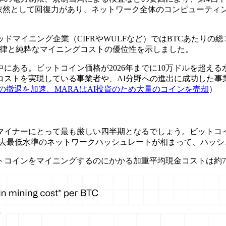
として回復力があり、ネットワーク全体のコンピューティング能力
ドマイニング企業（CIFRやWULFなど）ではBTCあたりの
規律と純粋なマイニングコストの優位性を示しました。
にある。ビットコイン価格が2026年までに10万ドルを超え
コストを実現している事業者や、AI分野への進出に成功した事
撤退を加速、MARAはAI投資のため大量のコインを売却
）
インマイナーにとって最も厳しい四半期となるでしょう。ビットコイ
ほぼ過去最低水準のネットワークハッシュレートが相まって、ハッ
トコインをマイニングするのにかかる加重平均現金コストは約79