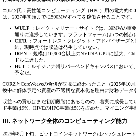
コルツ氏：高性能コンピューティング（HPC）用の電力約350M
は、2027年初頭までに590MWすべてを稼働させることです。
WULF
：レイク・マリナー・サイトでは、39MWの重要
通りに進捗しています。プラットフォームは5つの拠点に
CIFR
：フォートレス・クレジット・アドバイザーズと提
結。現時点では収益は発生していない。
IREN
：規模は10,900台以上のNVIDIA GPUに拡大。Ch
ドルに達した。
HUT
：ルイジアナ州リバーベンドキャンパスにおいて、Flu
予定だ。
CORZとCoreWeaveの合併が失敗に終わったこと（202
換中に解体予定の資産の不適切な資本化を理由に財務データ
収益への貢献はまだ初期段階にあるものの、着実に成長している。C
ド事業は9%、HIVEのHPC事業は5%を占めた。マイニン
III. ネットワーク全体のコンピューティング能力
2025年8月下旬、ビットコインネットワークはハッシュレートが