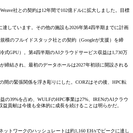
eave社との契約は12年間で102億ドルに拡大しました。目標
に達しています。その他の施設も2026年第4四半期までに計画
模のフルイドスタック社との契約（Googleが支援）を締
0MWの液冷式GPU）。第4四半期のAIクラウドサービス収益は1,730万
契約が締結され、最初のデータホールは2027年初頭に開設される
価値の間の緊張関係を浮き彫りにした。CORZはその後、HPC転
9%を占め、WULFのHPC事業は27%、IRENのAIクラウ
業の収益貢献は今後も全体的に成長を続けることは明らかだ。
ットワークのハッシュレートは約1,160 EH/sでピークに達し