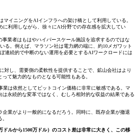
的にはマイニングをAIインフラへの架け橋として利用している。
ために利用しながら、徐々にAI分野での存在感を拡大してい
の事業者はもはやハイパースケール施設を追求するのではな
いる。例えば、マラソン社は電力網の端に、約10メガワット
ぼ連続的で中断のない運用を必要とするAIワークロードには
者に対し、需要側の柔軟性を提供することで、鉱山会社はより
とって魅力的なものとなる可能性もある。
グ事業は依然としてビットコイン価格に非常に敏感である。マ
向は永続的な変革ではなく、むしろ相対的な収益の結果である
ラ企業がより一般的になるだろう。同時に、既存企業が撤退
る。
0万ドルから1500万ドル）のコスト差は非常に大きく、この移