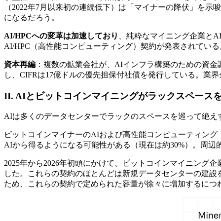
（2022年7月以来初の連続低下）は「マイナーの降伏」を示
になるだろう。
AI/HPCへの変革は加速しており
、純粋なマイニング企業とA
AI/HPC（高性能コンピューティング）契約が発表されている
資本再編
：複数の鉱業会社が、AIインフラ構築のための資金調
し、CIFRは17億ドルの優先担保付社債を発行している。
II. AIとビットコインマイニングがラックスペース
AIは多くのデータセンターでラックのスペースを巡って絶
ビットコインマイナーのAIおよび高性能コンピューティング
AIから得るようになる可能性がある（現在は約30%）。周
2025年から2026年初頭にかけて、ビットコインマイニン
した。これらの契約のほとんどは新規データセンターの建設
ため、これらの契約で定められた容量が徐々に増加するにつれ