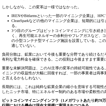
しかしながら、この変革は一様ではなかった。
IRENやBitfarmsといった一部のマイニング企業
CleanSparkなどの他のマイニング企業は、短期的
る。
3つ目のグループはビットコインマイニングに引き続き
く、再生可能エネルギーの余剰分やフレアガスなど、コ
の小型コンテナ型マイニング施設を設置している。この
適していない。
負荷分散は、鉱業において今後も重要な分野であり続けるだろ
有利な電力料金を確保できる。この役割は今後ますます重要
重要な未解決問題は、このAI主導の変革の持続可能性である
イニングの収益性が大幅に回復すれば、一部の事業者は両事
と言えるかもしれない。
長期的には、これは純粋な鉱業企業の縮小を意味する可能性
したニッチ市場、特にエネルギー制約のある市場や柔軟性の
ビットコインマイニングインフラ（1メガワットあたり約70万ド
行期における機会は現在大規模に実現されつつある。