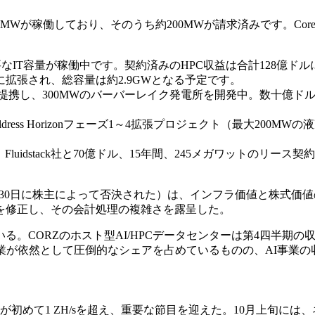
Wが稼働しており、そのうち約200MWが請求済みです。CoreW
なIT容量が稼働中です。契約済みのHPC収益は合計128億ドル
拡張され、総容量は約2.9GWとなる予定です。
携し、300MWのバーバーレイク発電所を開発中。数十億ドル規
ildress Horizo​​nフェーズ1～4拡張プロジェクト（最大20
idstack社と70億ドル、15年間、245メガワットのリース
5年10月30日に株主によって否決された）は、インフラ価値と株式
を修正し、その会計処理の複雑さを露呈した。
ORZのホスト型AI/HPCデータセンターは第4四半期の収益の3
グ事業が依然として圧倒的なシェアを占めているものの、AI事
初めて1 ZH/sを超え、重要な節目を迎えた。10月上旬には、ネ