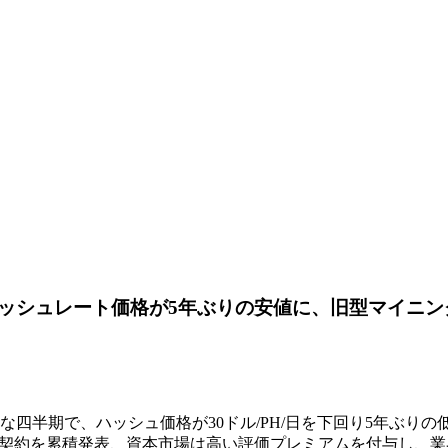
ト：ハッシュレート価格が5年ぶりの安値に、旧型マイニ
な四半期で、ハッシュ価格が30ドル/PH/日を下回り5年ぶりの
/HPC契約を累積発表、資本市場は高い評価プレミアムを付与し