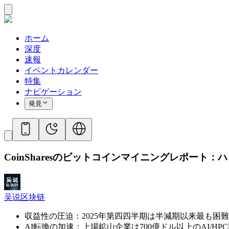
ホーム
深度
速報
イベントカレンダー
特集
ナビゲーション
発見
CoinSharesのビットコインマイニングレポー
吴说区块链
収益性の圧迫：2025年第四四半期は半減期以来最も困難
AI転換の加速：上場鉱山企業は700億ドル以上のAI