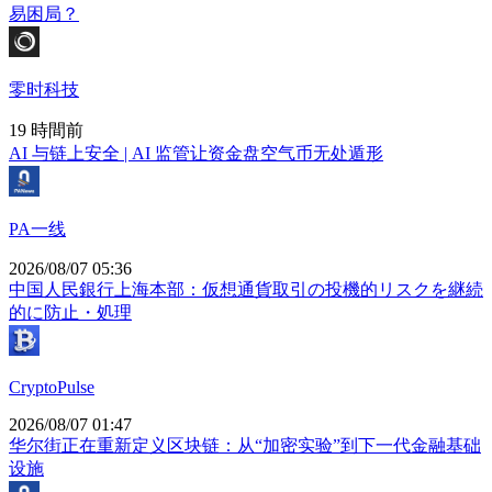
易困局？
零时科技
19 時間前
AI 与链上安全 | AI 监管让资金盘空气币无处遁形
PA一线
2026/08/07 05:36
中国人民銀行上海本部：仮想通貨取引の投機的リスクを継続
的に防止・処理
CryptoPulse
2026/08/07 01:47
华尔街正在重新定义区块链：从“加密实验”到下一代金融基础
设施