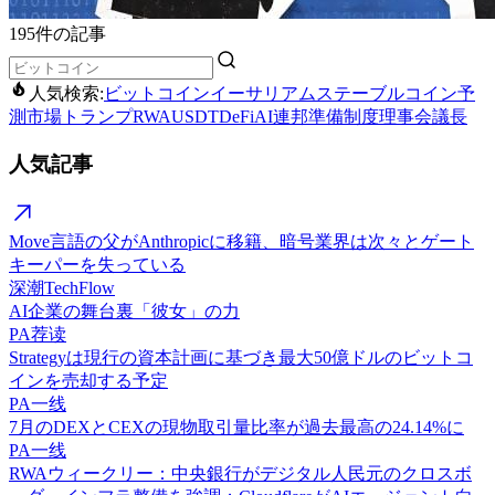
195件の記事
人気検索:
ビットコイン
イーサリアム
ステーブルコイン
予
測市場
トランプ
RWA
USDT
DeFi
AI
連邦準備制度理事会議長
人気記事
Move言語の父がAnthropicに移籍、暗号業界は次々とゲート
キーパーを失っている
深潮TechFlow
AI企業の舞台裏「彼女」の力
PA荐读
Strategyは現行の資本計画に基づき最大50億ドルのビットコ
インを売却する予定
PA一线
7月のDEXとCEXの現物取引量比率が過去最高の24.14%に
PA一线
RWAウィークリー：中央銀行がデジタル人民元のクロスボ