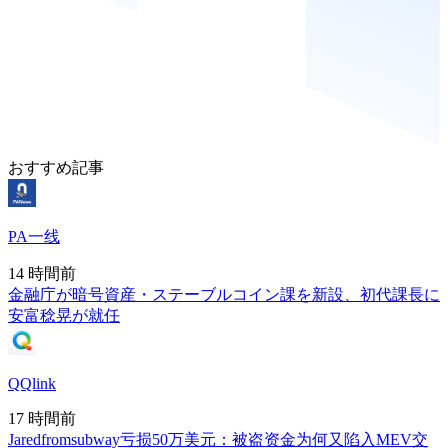
おすすめ記事
PA一线
14 時間前
金融庁が暗号資産・ステーブルコイン課を新設、初代課長に
安富稔晃が就任
QQlink
17 時間前
Jaredfromsubway亏损50万美元：被盗资金为何又陷入MEV交