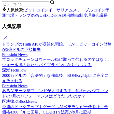
人気検索:
ビットコイン
イーサリアム
ステーブルコイン
予
測市場
トランプ
RWA
USDT
DeFi
AI
連邦準備制度理事会議長
人気記事
トランプのTruth APIが収益化開始、しかしビットコイン財務
が5億ドルの巨額損失
Foresight News
ブロックチェーンはウォール街に取って代わるのではなく、
ウォール街の新たなパイプラインになりつつある
深潮TechFlow
2000万ドルの「合法的」な強奪後、BONKはUpbitに完全に
見放される
Foresight News
あるAIテーマ型ファンドが大損する中、他のヘッジファン
ドの7月のパフォーマンスはどうだったのか？
区块律动BlockBeats
今週のピックアップ丨グーグルAIベテランが一斉退社、金
価格4300ドルに回帰、CLARITY法案が9月に延期