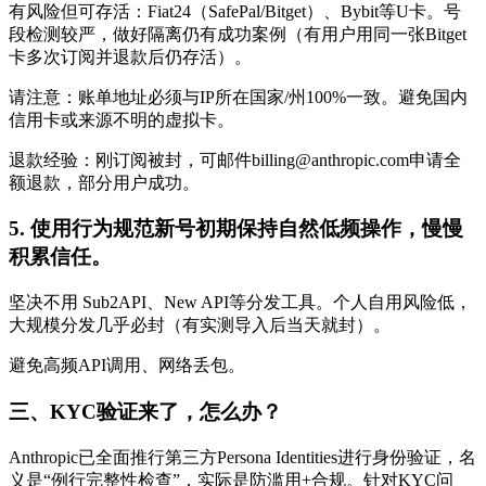
有风险但可存活：Fiat24（SafePal/Bitget）、Bybit等U卡。号
段检测较严，做好隔离仍有成功案例（有用户用同一张Bitget
卡多次订阅并退款后仍存活）。
请注意：账单地址必须与IP所在国家/州100%一致。避免国内
信用卡或来源不明的虚拟卡。
退款经验：刚订阅被封，可邮件billing@anthropic.com申请全
额退款，部分用户成功。
5. 使用行为规范新号初期保持自然低频操作，慢慢
积累信任。
坚决不用 Sub2API、New API等分发工具。个人自用风险低，
大规模分发几乎必封（有实测导入后当天就封）。
避免高频API调用、网络丢包。
三、KYC验证来了，怎么办？
Anthropic已全面推行第三方Persona Identities进行身份验证，名
义是“例行完整性检查”，实际是防滥用+合规。针对KYC问