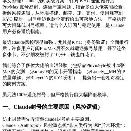
本文整理 Claude 防封实战方案，针对 KYC 全面推行后
Pro/Max 账号易封、连坐严重问题，结合多位大佬实测经验，
拆解风控逻辑，从环境搭建、邮箱、IP、支付、使用规范到
KYC 应对、封号申诉退款全流程给出可落地方法，严格执行
可大幅降低封号概率，适合个人订阅与稳定使用，是 Claude
用户必备避坑指南。
最近Claude风控明显加强，尤其是KYC（身份验证）全面推行
后，许多用户订阅Pro/Max后不久就遭遇账号禁用，甚至连坐
多张卡。不少朋友被封了10张+，钱也白花了。
我们综合了多位大佬的血泪经验（包括@Pluvio9yte被封20张
Max的实测、@arkuy99的无卡开通指南、@Lonely__MH的IP
质量详解、@BiteyeCN的KYC分析），提炼出一套相对稳定
的防封方案。
虽无法100%避免封号，但严格执行能大幅降低概率。
一、Claude封号的主要原因（风控逻辑）
防止封禁需先弄清楚claude封号的主要原因。
Claude（Anthropic）风控重点抓“非人类行为”和“异常环境”：