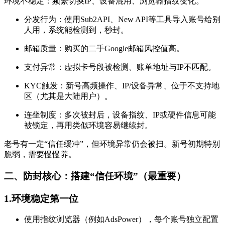
环境不稳定：频繁切换IP、设备混用、浏览器指纹变化。
分发行为：使用Sub2API、New API等工具导入账号给别
人用，系统能检测到，秒封。
邮箱质量：购买的二手Google邮箱风控值高。
支付异常：虚拟卡号段被检测、账单地址与IP不匹配。
KYC触发：新号高频操作、IP/设备异常、位于不支持地
区（尤其是大陆用户）。
连坐制度：多次被封后，设备指纹、IP或硬件信息可能
被锁定，再用类似环境容易继续封。
老号有一定“信任缓冲”，但环境异常仍会被扫。新号初期特别
脆弱，需要慢慢养。
二、防封核心：搭建“信任环境”（最重要）
1.环境稳定第一位
使用指纹浏览器（例如AdsPower），每个账号独立配置