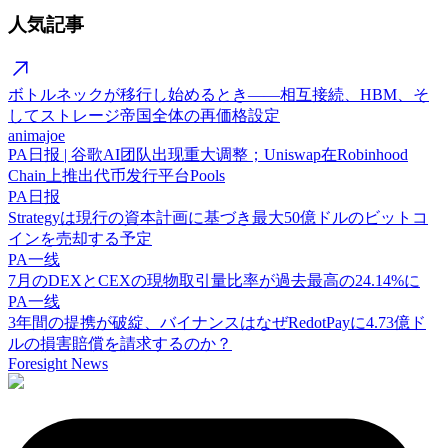
人気記事
ボトルネックが移行し始めるとき——相互接続、HBM、そ
してストレージ帝国全体の再価格設定
animajoe
PA日报 | 谷歌AI团队出现重大调整；Uniswap在Robinhood
Chain上推出代币发行平台Pools
PA日报
Strategyは現行の資本計画に基づき最大50億ドルのビットコ
インを売却する予定
PA一线
7月のDEXとCEXの現物取引量比率が過去最高の24.14%に
PA一线
3年間の提携が破綻、バイナンスはなぜRedotPayに4.73億ド
ルの損害賠償を請求するのか？
Foresight News