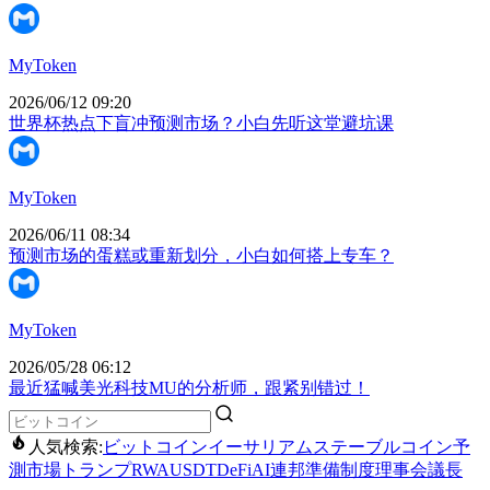
MyToken
2026/06/12 09:20
世界杯热点下盲冲预测市场？小白先听这堂避坑课
MyToken
2026/06/11 08:34
预测市场的蛋糕或重新划分，小白如何搭上专车？
MyToken
2026/05/28 06:12
最近猛喊美光科技MU的分析师，跟紧别错过！
人気検索:
ビットコイン
イーサリアム
ステーブルコイン
予
測市場
トランプ
RWA
USDT
DeFi
AI
連邦準備制度理事会議長