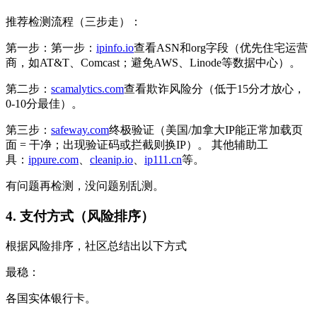
推荐检测流程（三步走）：
第一步：第一步：
ipinfo.io
查看ASN和org字段（优先住宅运营
商，如AT&T、Comcast；避免AWS、Linode等数据中心）。
第二步：
scamalytics.com
查看欺诈风险分（低于15分才放心，
0-10分最佳）。
第三步：
safeway.com
终极验证（美国/加拿大IP能正常加载页
面 = 干净；出现验证码或拦截则换IP）。 其他辅助工
具：
ippure.com
、
cleanip.io
、
ip111.cn
等。
有问题再检测，没问题别乱测。
4. 支付方式（风险排序）
根据风险排序，社区总结出以下方式
最稳：
各国实体银行卡。