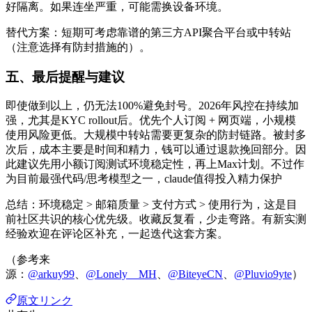
好隔离。如果连坐严重，可能需换设备环境。
替代方案：短期可考虑靠谱的第三方API聚合平台或中转站
（注意选择有防封措施的）。
五、最后提醒与建议
即使做到以上，仍无法100%避免封号。2026年风控在持续加
强，尤其是KYC rollout后。优先个人订阅 + 网页端，小规模
使用风险更低。大规模中转站需要更复杂的防封链路。被封多
次后，成本主要是时间和精力，钱可以通过退款挽回部分。因
此建议先用小额订阅测试环境稳定性，再上Max计划。不过作
为目前最强代码/思考模型之一，claude值得投入精力保护
总结：环境稳定 > 邮箱质量 > 支付方式 > 使用行为，这是目
前社区共识的核心优先级。收藏反复看，少走弯路。有新实测
经验欢迎在评论区补充，一起迭代这套方案。
（参考来
源：
@arkuy99
、
@Lonely__MH
、
@BiteyeCN
、
@Pluvio9yte
）
原文リンク