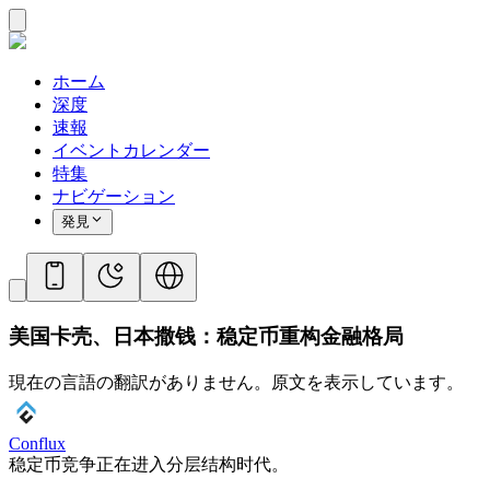
ホーム
深度
速報
イベントカレンダー
特集
ナビゲーション
発見
美国卡壳、日本撒钱：稳定币重构金融格局
現在の言語の翻訳がありません。原文を表示しています。
Conflux
稳定币竞争正在进入分层结构时代。