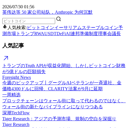
2026/07/30 01:56
英伟达等 50 家公司站队，Anthropic 为何沉默
人気検索:
ビットコイン
イーサリアム
ステーブルコイン
予
測市場
トランプ
RWA
USDT
DeFi
AI
連邦準備制度理事会議長
人気記事
トランプのTruth APIが収益化開始、しかしビットコイン財務
が5億ドルの巨額損失
Foresight News
今週のピックアップ丨グーグルAIベテランが一斉退社、金
価格4300ドルに回帰、CLARITY法案が9月に延期
一周精选
ブロックチェーンはウォール街に取って代わるのではなく、
ウォール街の新たなパイプラインになりつつある
深潮TechFlow
Tiger Research：アジアの予測市場、規制の空白を深掘り
Tiger Research