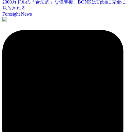
2000万ドルの「合法的」な強奪後、BONKはUpbitに完全に
見放される
Foresight News