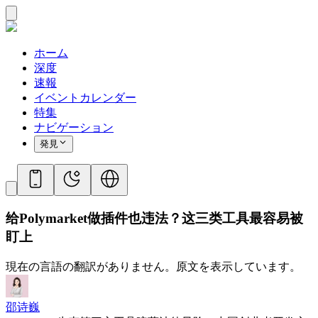
ホーム
深度
速報
イベントカレンダー
特集
ナビゲーション
発見
给Polymarket做插件也违法？这三类工具最容易被
盯上
現在の言語の翻訳がありません。原文を表示しています。
邵诗巍