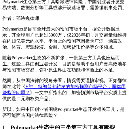
Polymarket生态第三方工具暗藏法律风险，中国创业者开发交
易终端、数据分析等工具或涉开设赌场罪，需警惕刑事处罚。
作者：邵诗巍律师
Polymarket是目前全球最大的预测市场平台。据公开数据显
示，其全球用户已超过3000万，仅2026年初，月交易量就维持
在约10亿美元的水平。平台上的预测范围极为广泛，涵盖政
治、体育、宏观经济、金融、加密货币价格等众多领域。
随着Polymarket生态的不断扩张，一批第三方工具也应运而
生。这些工具由创业者开发，目的是帮助平台用户更高效地参
与预测市场交易，弥补原生界面在功能和体验上的不足。
然而，从中国法律的视角来看，情况需要谨慎审视。正如邵律
师在此前《
V神、特朗普都转发的加密预测市场平台，面临哪
些监管问题
？
》一文中所指出的，加密预测市场平台实质上提
供的是二元期权类产品。
所以，如果中国创业者围绕Polymarket生态开发相关工具，是
否可能面临国内法律风险？
1、
Polymarket生态中的三类第三方工具有哪些