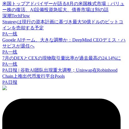
米国トップアドバイザーが語る8月の米国株式市場：バリュ
ー株の復活、AI設備投資急拡大、債券市場は別の話
深潮TechFlow
Strategyは現行の資本計画に基づき最大50億ドルのビットコ
インを売却する予定
PA一线
Google AIチーム、大きな調整か：DeepMind CEOデミス・ハ
サビスが退任へ
PA一线
7月のDEXとCEXの現物取引量比率が過去最高の24.14%に
PA一线
PA日报 | 谷歌AI团队出现重大调整；Uniswap在Robinhood
Chain上推出代币发行平台Pools
PA日报