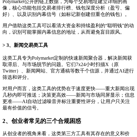
Polymarket公开的链上数据，为每个交易地址建立详细的画
像，核心功能包括交易者排行榜、钱包深度分析（盈亏、偏
好）、以及识别内幕信号（如标记新创建但重仓的钱包）。
用户借助这类工具可以看清大资金和持续盈利的“聪明钱”的动
向，识别可能掌握内幕信息的地址，从而避免盲目跟风。
3、新闻交易类工具
这类工具专为Polymarket定制的快速新闻聚合器，解决新闻获
取滞后、与市场脱节的问题。它们7x24小时扫描X（原
Twitter）、新闻网站、官方通稿等数千个信源，并通过AI进行
筛选和评分。
对用户而言，这类工具的优势在于速度更快——重大新闻出现
几秒内即可推送；决策更高效——新闻与市场同屏显示；信息
更准——AI自动过滤噪音并标注重要性评分，让用户只关注
最有价值的信号。
2、
创业者常见的三个合
规困惑
从创业者的视角来看，这类第三方工具有其存在的意义和价