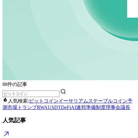
88件の記事
人気検索:
ビットコイン
イーサリアム
ステーブルコイン
予
測市場
トランプ
RWA
USDT
DeFi
AI
連邦準備制度理事会議長
人気記事