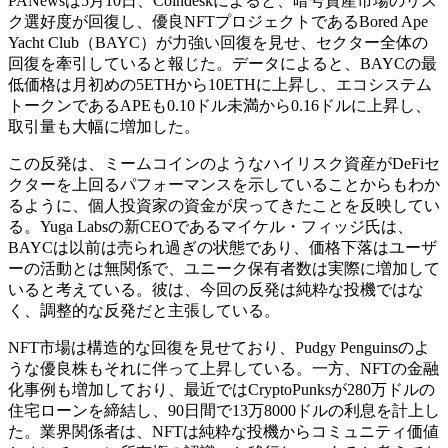
PANewsは5月10日、Coindeskによると、暗号資産市場のリス
ク選好度が回復し、優良NFTプロジェクトであるBored Ape
Yacht Club（BAYC）が力強い回復を見せ、セクター全体の
回復を牽引していると報じた。データによると、BAYCの最
低価格は月初めの5ETHから10ETHに上昇し、エコシステム
トークンであるAPEも0.10ドル未満から0.16ドルに上昇し、
取引量も大幅に増加した。
この反発は、ミームコインのようなハイリスク資産がDeFiセ
クターを上回るパフォーマンスを示していることからもわか
るように、個人投資家の資金が戻ってきたことを反映してい
る。Yuga Labsの新CEOであるマイケル・フィッジ氏は、
BAYCは以前は売られ過ぎの状態であり、価格下落はユーザ
ーの活動とは無関係で、ユニーク保有者数は実際に増加して
いると考えている。彼は、今回の反発は純粋な投機ではな
く、調整的な反発だと主張している。
NFT市場は構造的な回復を見せており、Pudgy Penguinsのよ
うな優良株もそれに伴って上昇している。一方、NFTの金融
化事例も増加しており、最近ではCryptoPunksが280万ドルの
住宅ローンを締結し、90日間で13万8000ドルの利息を計上し
た。業界関係者は、NFTは純粋な投機からコミュニティ価値