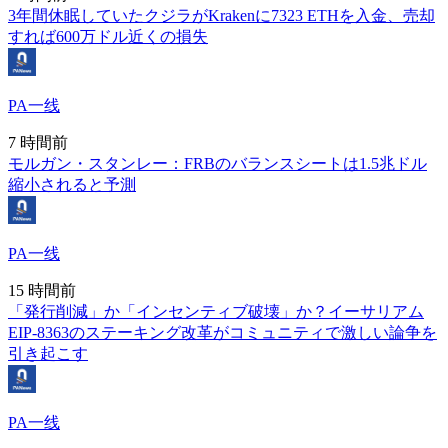
3年間休眠していたクジラがKrakenに7323 ETHを入金、売却
すれば600万ドル近くの損失
PA一线
7 時間前
モルガン・スタンレー：FRBのバランスシートは1.5兆ドル
縮小されると予測
PA一线
15 時間前
「発行削減」か「インセンティブ破壊」か？イーサリアム
EIP-8363のステーキング改革がコミュニティで激しい論争を
引き起こす
PA一线