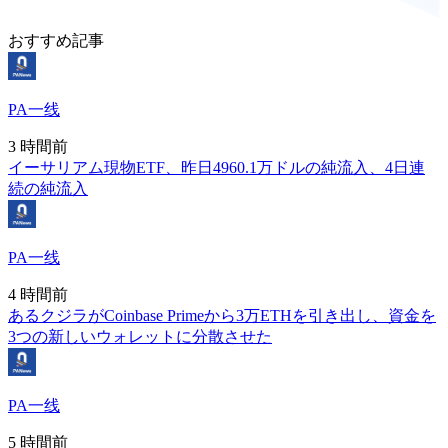
おすすめ記事
PA一线
3 時間前
イーサリアム現物ETF、昨日4960.1万ドルの純流入、4日連
続の純流入
PA一线
4 時間前
あるクジラがCoinbase Primeから3万ETHを引き出し、資金を
3つの新しいウォレットに分散させた
PA一线
5 時間前