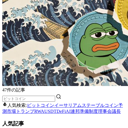
47件の記事
人気検索:
ビットコイン
イーサリアム
ステーブルコイン
予
測市場
トランプ
RWA
USDT
DeFi
AI
連邦準備制度理事会議長
人気記事