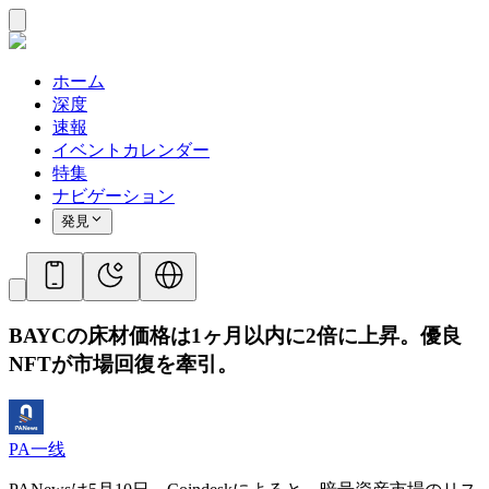
ホーム
深度
速報
イベントカレンダー
特集
ナビゲーション
発見
BAYCの床材価格は1ヶ月以内に2倍に上昇。優良
NFTが市場回復を牽引。
PA一线