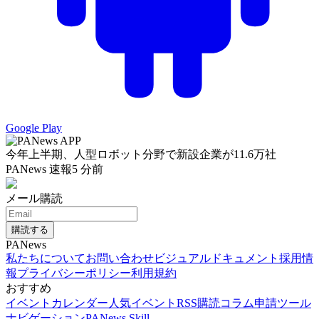
Google Play
今年上半期、人型ロボット分野で新設企業が11.6万社
PANews 速報
5 分前
メール購読
購読する
PANews
私たちについて
お問い合わせ
ビジュアルドキュメント
採用情
報
プライバシーポリシー
利用規約
おすすめ
イベントカレンダー
人気イベント
RSS購読
コラム申請
ツール
ナビゲーション
PANews Skill