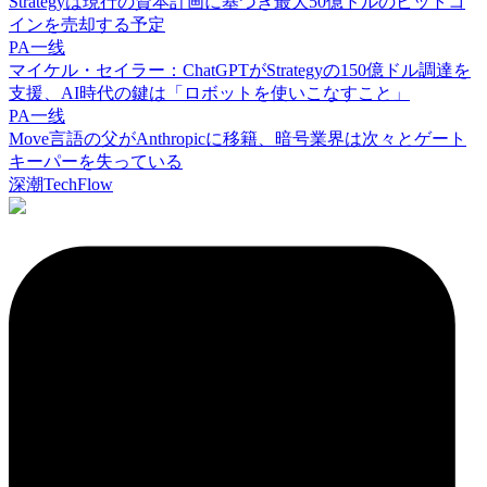
Strategyは現行の資本計画に基づき最大50億ドルのビットコ
インを売却する予定
PA一线
マイケル・セイラー：ChatGPTがStrategyの150億ドル調達を
支援、AI時代の鍵は「ロボットを使いこなすこと」
PA一线
Move言語の父がAnthropicに移籍、暗号業界は次々とゲート
キーパーを失っている
深潮TechFlow