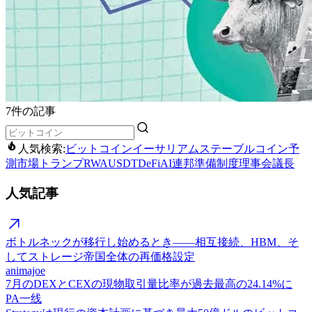
7件の記事
人気検索:
ビットコイン
イーサリアム
ステーブルコイン
予
測市場
トランプ
RWA
USDT
DeFi
AI
連邦準備制度理事会議長
人気記事
ボトルネックが移行し始めるとき——相互接続、HBM、そ
してストレージ帝国全体の再価格設定
animajoe
7月のDEXとCEXの現物取引量比率が過去最高の24.14%に
PA一线