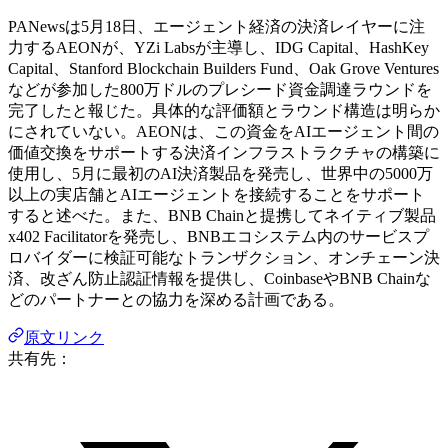
PANewsは5月18日、エージェント経済の決済レイヤーに注
力するAEONが、YZi Labsが主導し、IDG Capital、HashKey
Capital、Stanford Blockchain Builders Fund、Oak Grove Ventures
などが参加した800万ドルのプレシード資金調達ラウンドを
完了したと報じた。具体的な評価額とラウンド構造は明らか
にされていない。AEONは、この資金をAIエージェント間の
価値交換をサポートする決済インフラストラクチャの構築に
使用し、5月に最初のAI決済製品を発売し、世界中の5000万
以上の実店舗とAIエージェントを接続することをサポート
すると述べた。また、BNB Chainと提携してネイティブ製品
x402 Facilitatorを発売し、BNBエコシステム内のサービスプ
ロバイダーに検証可能なトランザクション、オンチェーン決
済、改ざん防止認証情報を提供し、CoinbaseやBNB Chainな
どのパートナーとの協力を深める計画である。
原文リンク
共有先：