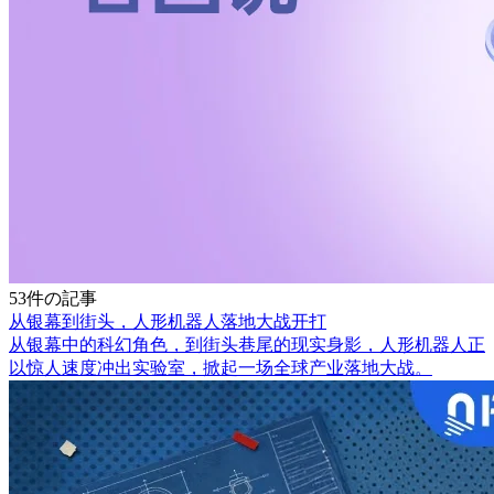
53件の記事
从银幕到街头，人形机器人落地大战开打
从银幕中的科幻角色，到街头巷尾的现实身影，人形机器人正
以惊人速度冲出实验室，掀起一场全球产业落地大战。