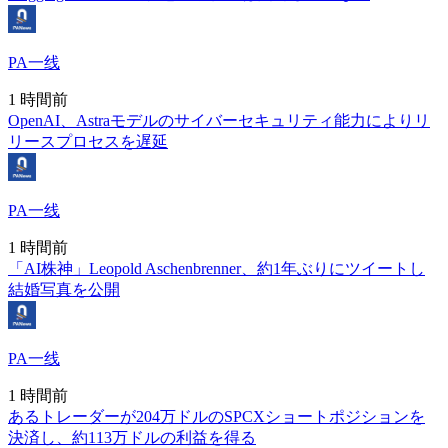
PA一线
1 時間前
OpenAI、Astraモデルのサイバーセキュリティ能力によりリ
リースプロセスを遅延
PA一线
1 時間前
「AI株神」Leopold Aschenbrenner、約1年ぶりにツイートし
結婚写真を公開
PA一线
1 時間前
あるトレーダーが204万ドルのSPCXショートポジションを
決済し、約113万ドルの利益を得る