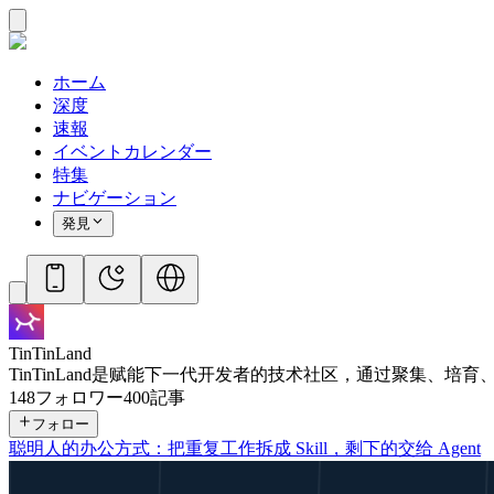
ホーム
深度
速報
イベントカレンダー
特集
ナビゲーション
発見
TinTinLand
TinTinLand是赋能下一代开发者的技术社区，通过聚集、
148
フォロワー
400
記事
フォロー
聪明人的办公方式：把重复工作拆成 Skill，剩下的交给 Agent