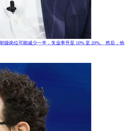
年内，白领初级岗位可能减少一半，失业率升至 10% 至 20%。 然后，他