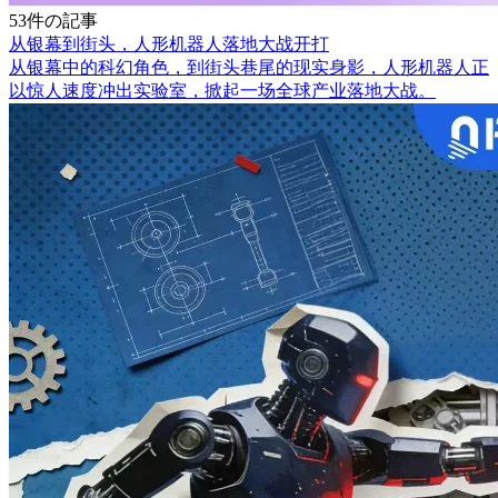
53件の記事
从银幕到街头，人形机器人落地大战开打
从银幕中的科幻角色，到街头巷尾的现实身影，人形机器人正
以惊人速度冲出实验室，掀起一场全球产业落地大战。