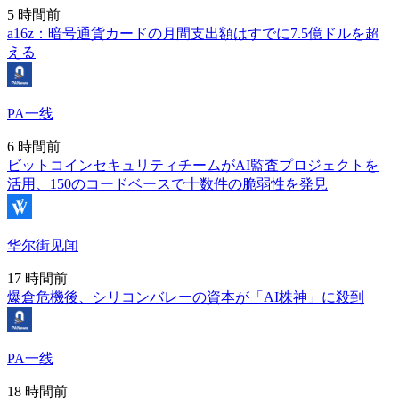
5 時間前
a16z：暗号通貨カードの月間支出額はすでに7.5億ドルを超
える
PA一线
6 時間前
ビットコインセキュリティチームがAI監査プロジェクトを
活用、150のコードベースで十数件の脆弱性を発見
华尔街见闻
17 時間前
爆倉危機後、シリコンバレーの資本が「AI株神」に殺到
PA一线
18 時間前