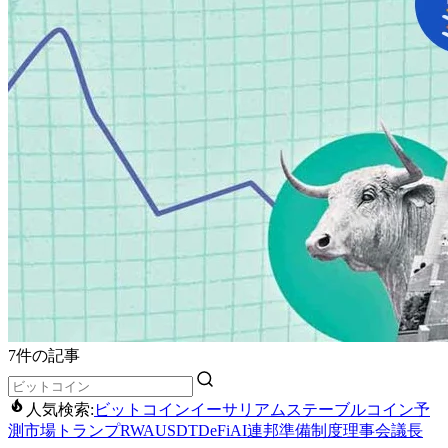
7件の記事
人気検索:
ビットコイン
イーサリアム
ステーブルコイン
予
測市場
トランプ
RWA
USDT
DeFi
AI
連邦準備制度理事会議長