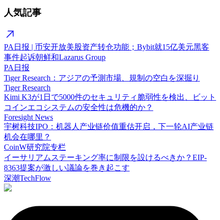
人気記事
PA日报 | 币安开放美股资产转仓功能；Bybit就15亿美元黑客
事件起诉朝鲜和Lazarus Group
PA日报
Tiger Research：アジアの予測市場、規制の空白を深掘り
Tiger Research
Kimi K3が1日で5000件のセキュリティ脆弱性を検出、ビット
コインエコシステムの安全性は危機的か？
Foresight News
宇树科技IPO：机器人产业链价值重估开启，下一轮AI产业链
机会在哪里？
CoinW研究院专栏
イーサリアムステーキング率に制限を設けるべきか？EIP-
8363提案が激しい議論を巻き起こす
深潮TechFlow