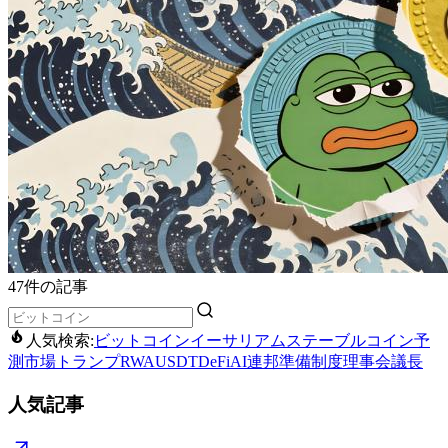
47件の記事
人気検索:
ビットコイン
イーサリアム
ステーブルコイン
予
測市場
トランプ
RWA
USDT
DeFi
AI
連邦準備制度理事会議長
人気記事