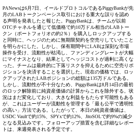
PANewsは6月7日、イールドプロトコルであるPiggyBankが先
月のLABトークンベーシス取引における重大な誤りを認め
る声明を発表したと報じた。PiggyBankは、チームが以前
OTCチャネルを通じて低価格で約10万ドル相当のLABトー
クン（ポートフォリオの約2％）を購入しロックアップする
と同時に、ヘッジのために無期限契約を空売りしていたこと
を明らかにした。しかし、保有期間中にLABは深刻な市場
操作を受け、流動性が枯渇し、ファンディングレートが大幅
にマイナスとなり、結果としてヘッジコストが過剰に高くな
った。チームは最終的に下落リスクを抑えるために空売りポ
ジションを決済することを選択した。現在の価格では、ロッ
クアップされたLABポジションの総額は135万ドルである。
しかし、流動性が不十分なため、PiggyBankは8月14日の最初
のロック解除前に純資産価値の計算からこれを除外する。状
況はまだ変化しており、大きな利益をもたらす可能性もある
が、これはユーザーが流動性を管理する「最も公平で透明性
の高い」方法である。したがって、本日の純資産価値は、
USDC Vaultで約15%、SPYxで約12%、JitoSOLで約9%の減少
となる見込みです。フォローアップ措置を含む詳細なレポー
トは、来週発表される予定です。