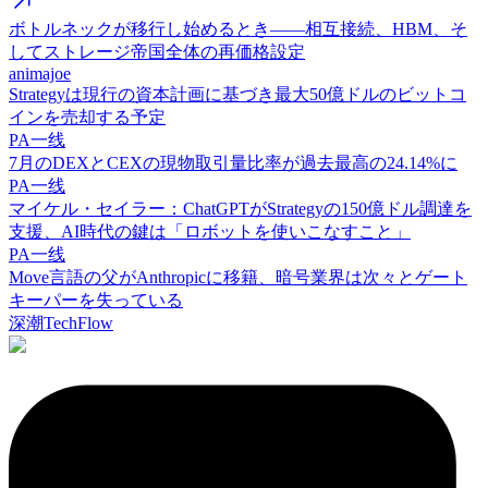
ボトルネックが移行し始めるとき——相互接続、HBM、そ
してストレージ帝国全体の再価格設定
animajoe
Strategyは現行の資本計画に基づき最大50億ドルのビットコ
インを売却する予定
PA一线
7月のDEXとCEXの現物取引量比率が過去最高の24.14%に
PA一线
マイケル・セイラー：ChatGPTがStrategyの150億ドル調達を
支援、AI時代の鍵は「ロボットを使いこなすこと」
PA一线
Move言語の父がAnthropicに移籍、暗号業界は次々とゲート
キーパーを失っている
深潮TechFlow