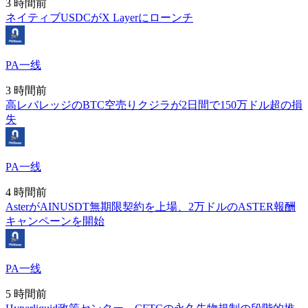
3 時間前
ネイティブUSDCがX Layerにローンチ
PA一线
3 時間前
高レバレッジのBTC空売りクジラが2日間で150万ドル超の損
失
PA一线
4 時間前
AsterがAINUSDT無期限契約を上場、2万ドルのASTER報酬
キャンペーンを開始
PA一线
5 時間前