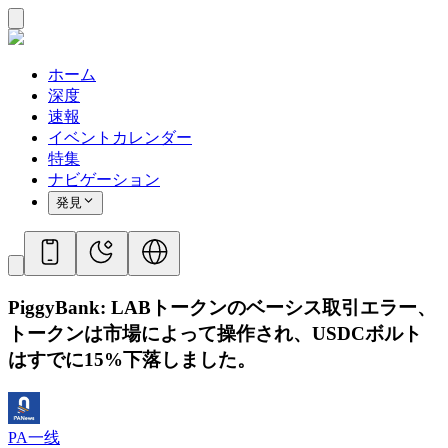
ホーム
深度
速報
イベントカレンダー
特集
ナビゲーション
発見
PiggyBank: LABトークンのベーシス取引エラー、
トークンは市場によって操作され、USDCボルト
はすでに15%下落しました。
PA一线