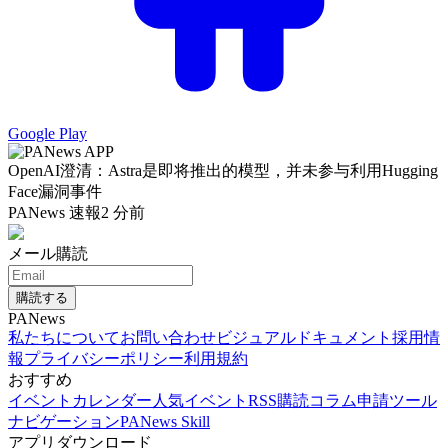
Google Play
OpenAI澄清：Astra是即将推出的模型，并未参与利用Hugging
Face漏洞事件
PANews 速報
2 分前
メール購読
購読する
PANews
私たちについて
お問い合わせ
ビジュアルドキュメント
採用情
報
プライバシーポリシー
利用規約
おすすめ
イベントカレンダー
人気イベント
RSS購読
コラム申請
ツール
ナビゲーション
PANews Skill
アプリダウンロード