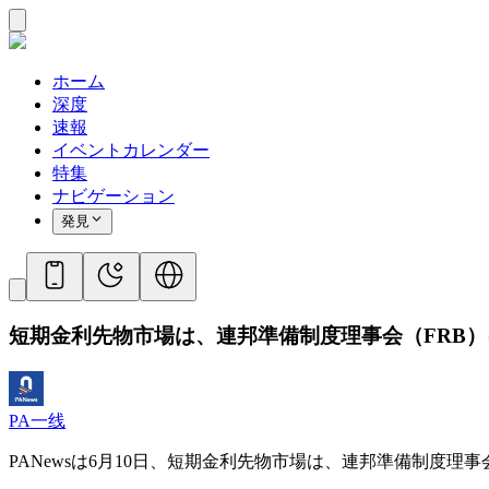
ホーム
深度
速報
イベントカレンダー
特集
ナビゲーション
発見
短期金利先物市場は、連邦準備制度理事会（FRB
PA一线
PANewsは6月10日、短期金利先物市場は、連邦準備制度