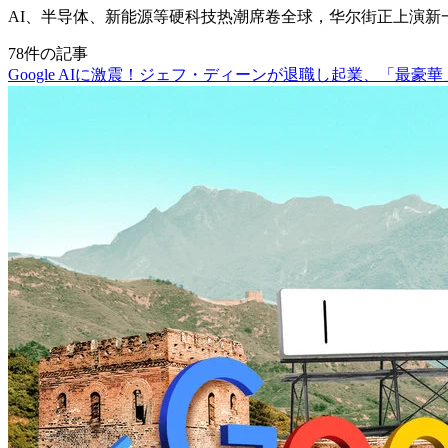
AI、半导体、新能源等硬科技热潮席卷全球，华尔街正上演新
78件の記事
Google AIに激震！ジェフ・ディーンが退職し起業、「最