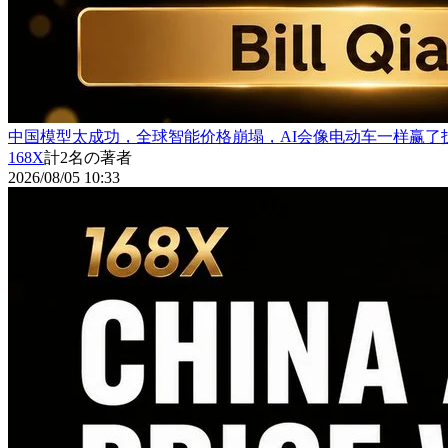
中国模型太成功，全球智能价格崩塌，AI会像电动车一样赢了
168X
計2名の著者
2026/08/05 10:33