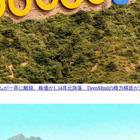
ムが一斉に離脱、株価が1.34兆元急落、DeepMindの権力構造