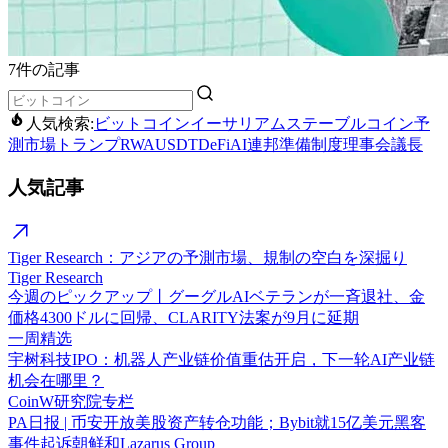
7件の記事
人気検索:
ビットコイン
イーサリアム
ステーブルコイン
予
測市場
トランプ
RWA
USDT
DeFi
AI
連邦準備制度理事会議長
人気記事
Tiger Research：アジアの予測市場、規制の空白を深掘り
Tiger Research
今週のピックアップ丨グーグルAIベテランが一斉退社、金
価格4300ドルに回帰、CLARITY法案が9月に延期
一周精选
宇树科技IPO：机器人产业链价值重估开启，下一轮AI产业链
机会在哪里？
CoinW研究院专栏
PA日报 | 币安开放美股资产转仓功能；Bybit就15亿美元黑客
事件起诉朝鲜和Lazarus Group