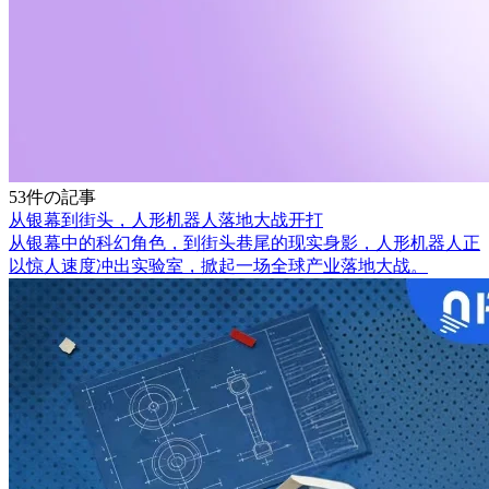
53件の記事
从银幕到街头，人形机器人落地大战开打
从银幕中的科幻角色，到街头巷尾的现实身影，人形机器人正
以惊人速度冲出实验室，掀起一场全球产业落地大战。