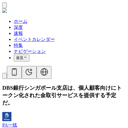
ホーム
深度
速報
イベントカレンダー
特集
ナビゲーション
発見
DBS銀行シンガポール支店は、個人顧客向けにト
ークン化された金取引サービスを提供する予定
だ。
PA一线