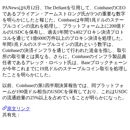
PANewsは6月12日、The Defiantを引用して、CoinbaseのCEO
であるブライアン・アームストロング氏が3つの重要な数字
を明らかにしたと報じた。Coinbaseは年間1兆ドルのステー
ブルコインの流れを処理し、プラットフォーム上に200億ド
ルのUSDCを保有し、過去1年間でx402プロキシ決済プロト
コルを通じて1億6000万件以上のプロキシ決済を処理した。
年間1兆ドルのステーブルコインの流れという数字は、
Coinbaseの決済インフラを通じて行われた送金を指し、取引
所の取引量とは異なる。さらに、Coinbaseのインフラ製品責
任者であるアレック・ロベット氏は、Baseブロックチェーン
が今年これまでに19兆ドルのステーブルコイン取引を処理し
たことを明らかにした。
以前、Coinbaseの第1四半期決算報告では、同プラットフォ
ームが190億ドル相当のUSDCを保有しており、これはUSDC
の流通総量の25%以上を占めていることが明らかになった。
原文リンク
共有先：