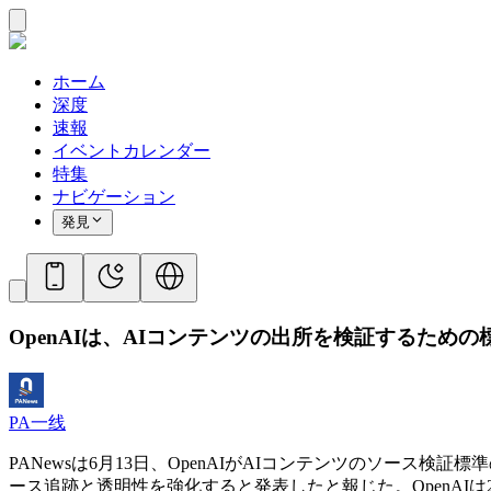
ホーム
深度
速報
イベントカレンダー
特集
ナビゲーション
発見
OpenAIは、AIコンテンツの出所を検証するた
PA一线
PANewsは6月13日、OpenAIがAIコンテンツのソー
ース追跡と透明性を強化すると発表したと報じた。OpenAIは2