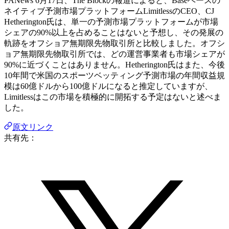
PANews 6月17日、The Blockの報道によると、Baseベースの
ネイティブ予測市場プラットフォームLimitlessのCEO、CJ
Hetherington氏は、単一の予測市場プラットフォームが市場
シェアの90%以上を占めることはないと予想し、その発展の
軌跡をオフショア無期限先物取引所と比較しました。オフシ
ョア無期限先物取引所では、どの運営事業者も市場シェアが
90%に近づくことはありません。Hetherington氏はまた、今後
10年間で米国のスポーツベッティング予測市場の年間収益規
模は60億ドルから100億ドルになると推定していますが、
Limitlessはこの市場を積極的に開拓する予定はないと述べま
した。
原文リンク
共有先：