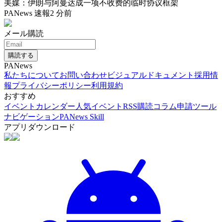
美媒：伊朗与阿曼达成一项不收费的临时协议框架
PANews 速報
2 分前
メール購読
購読する
PANews
私たちについて
お問い合わせ
ビジュアルドキュメント
採用情
報
プライバシーポリシー
利用規約
おすすめ
イベントカレンダー
人気イベント
RSS購読
コラム申請
ツール
ナビゲーション
PANews Skill
アプリダウンロード