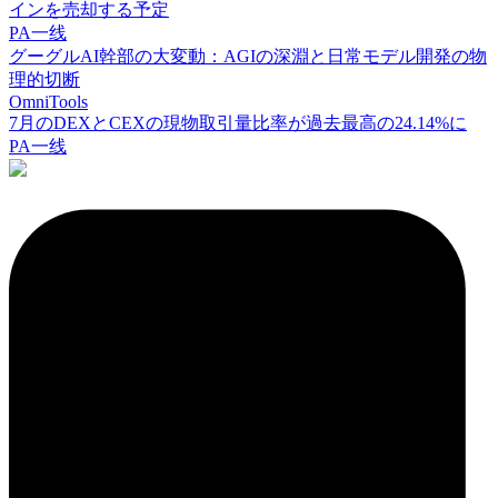
インを売却する予定
PA一线
グーグルAI幹部の大変動：AGIの深淵と日常モデル開発の物
理的切断
OmniTools
7月のDEXとCEXの現物取引量比率が過去最高の24.14%に
PA一线