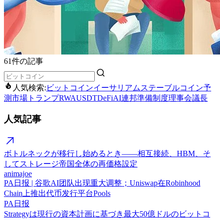
61件の記事
人気検索:
ビットコイン
イーサリアム
ステーブルコイン
予
測市場
トランプ
RWA
USDT
DeFi
AI
連邦準備制度理事会議長
人気記事
ボトルネックが移行し始めるとき——相互接続、HBM、そ
してストレージ帝国全体の再価格設定
animajoe
PA日报 | 谷歌AI团队出现重大调整；Uniswap在Robinhood
Chain上推出代币发行平台Pools
PA日报
Strategyは現行の資本計画に基づき最大50億ドルのビットコ