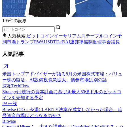
195件の記事
人気検索:
ビットコイン
イーサリアム
ステーブルコイン
予
測市場
トランプ
RWA
USDT
DeFi
AI
連邦準備制度理事会議長
人気記事
米国トップアドバイザーが語る8月の米国株式市場：バリュ
ー株の復活、AI設備投資急拡大、債券市場は別の話
深潮TechFlow
Strategyは現行の資本計画に基づき最大50億ドルのビットコ
インを売却する予定
PA一线
Bitwise CIO：今週CLARITY法案が成立しなかった場合、暗
号資産市場はどうなるのか？
Bitwise
Google AIチーム、大きな調整か：DeepMind CEOデミス・ハ