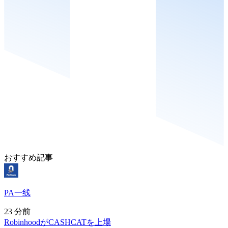
おすすめ記事
PA一线
23 分前
RobinhoodがCASHCATを上場