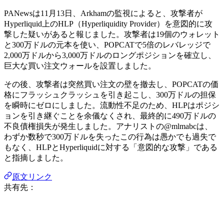
PANewsは11月13日、Arkhamの監視によると、攻撃者が
Hyperliquid上のHLP（Hyperliquidity Provider）を意図的に攻
撃した疑いがあると報じました。攻撃者は19個のウォレット
と300万ドルの元本を使い、POPCATで5倍のレバレッジで
2,000万ドルから3,000万ドルのロングポジションを確立し、
巨大な買い注文ウォールを設置しました。
その後、攻撃者は突然買い注文の壁を撤去し、POPCATの価
格にフラッシュクラッシュを引き起こし、300万ドルの担保
を瞬時にゼロにしました。流動性不足のため、HLPはポジシ
ョンを引き継ぐことを余儀なくされ、最終的に490万ドルの
不良債権損失が発生しました。アナリストの@mlmabcは、
わずか数秒で300万ドルを失ったこの行為は愚かでも過失で
もなく、HLPとHyperliquidに対する「意図的な攻撃」である
と指摘しました。
原文リンク
共有先：