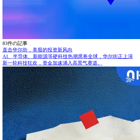
83件の記事
直击华尔街，美股的投资新风向
AI、半导体、新能源等硬科技热潮席卷全球，华尔街正上演
新一轮科技狂欢，资金加速涌入高景气赛道。