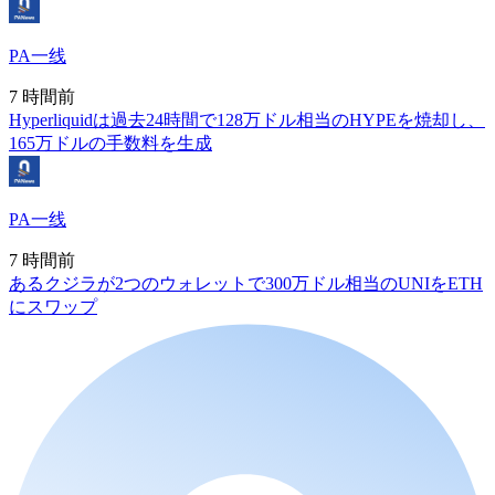
PA一线
7 時間前
Hyperliquidは過去24時間で128万ドル相当のHYPEを焼却し、
165万ドルの手数料を生成
PA一线
7 時間前
あるクジラが2つのウォレットで300万ドル相当のUNIをETH
にスワップ