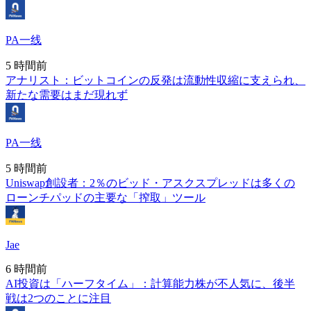
PA一线
5 時間前
アナリスト：ビットコインの反発は流動性収縮に支えられ、
新たな需要はまだ現れず
PA一线
5 時間前
Uniswap創設者：2％のビッド・アスクスプレッドは多くの
ローンチパッドの主要な「搾取」ツール
Jae
6 時間前
AI投資は「ハーフタイム」：計算能力株が不人気に、後半
戦は2つのことに注目