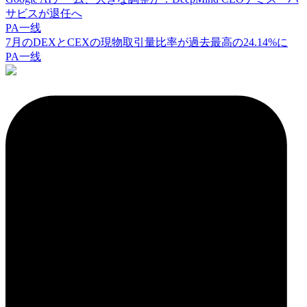
サビスが退任へ
PA一线
7月のDEXとCEXの現物取引量比率が過去最高の24.14%に
PA一线