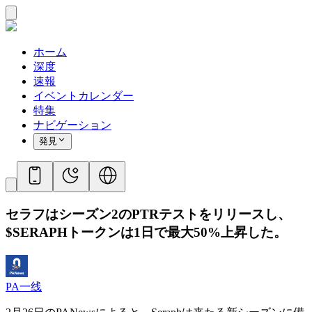
ホーム
深度
速報
イベントカレンダー
特集
ナビゲーション
発見
セラフはシーズン2のPTRテストをリリースし、
$SERAPHトークンは1日で最大50%上昇した。
PA一线