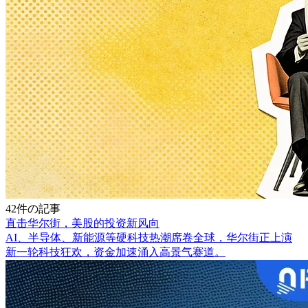
42件の記事
直击华尔街，美股的投资新风向
AI、半导体、新能源等硬科技热潮席卷全球，华尔街正上演
新一轮科技狂欢，资金加速涌入高景气赛道。