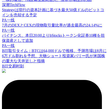
深潮TechFlow
Strategyは現行の資本計画に基づき最大50億ドルのビットコ
インを売却する予定
PA一线
7月のDEXとCEXの現物取引量比率が過去最高の24.14%に
PA一线
バイナンス、本日20:00よりbStocksトークン化証券10種を担
保資産として追加
PA一线
BIT取引タイム：BTCは64,000ドルで推移、予測市場は8月に
6万ドル割れを予想、大物ショート投資家バリー氏が米国株
の重大な天井近しと指摘
BIT交易时刻