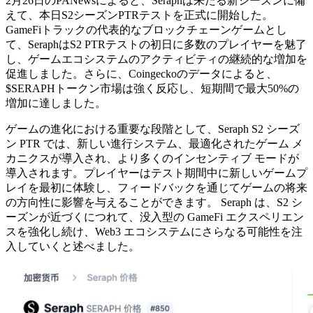
2月26日のPANewsによると、Seraphは来たる新シーズンに備
えて、本日S2シーズンPTRテストを正式に開始した。
GameFiトラックの代表的なブロックチェーンゲームとし
て、SeraphはS2 PTRテストの初日に多数のプレイヤーを魅了
し、ゲームエコシステムのアクティビティの継続的な増加を
促進しました。さらに、Coingeckoのデータによると、
$SERAPHトークン市場は強く反応し、短期間で最大50%の
増加に達しました。
ゲームの進化における重要な段階として、Seraph S2 シーズ
ン PTR では、新しい進行システム、最適化されたゲーム メ
カニクスが導入され、より多くのインセンティブ モードが
導入されます。プレイヤーはテスト期間中に新しいゲームプ
レイを最初に体験し、フィードバックを通じてゲームの将来
の方向性に影響を与えることができます。 Seraph は、S2 シ
ーズンが近づくにつれて、没入型の GameFi エクスペリエン
スを強化し続け、Web3 エコシステムにさらなる可能性を注
入していくと述べました。