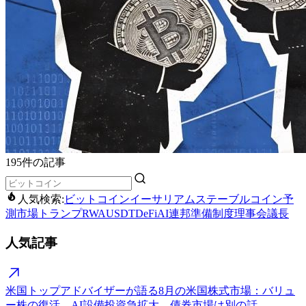
195件の記事
人気検索:
ビットコイン
イーサリアム
ステーブルコイン
予
測市場
トランプ
RWA
USDT
DeFi
AI
連邦準備制度理事会議長
人気記事
米国トップアドバイザーが語る8月の米国株式市場：バリュ
ー株の復活、AI設備投資急拡大、債券市場は別の話