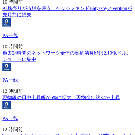
10 時間前
AI株売りが市場を襲う、ヘッジファンドBalyasnyとVeritionが
先月共に損失
PA一线
10 時間前
過去24時間のネットワーク全体の契約清算額は2.10億ドル、
ショートに集中
PA一线
12 時間前
現物銀の日中上昇幅が5%に拡大、現物金は約3.5%上昇
PA一线
12 時間前