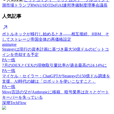
測市場
トランプ
RWA
USDT
DeFi
AI
連邦準備制度理事会議長
人気記事
ボトルネックが移行し始めるとき——相互接続、HBM、そ
してストレージ帝国全体の再価格設定
animajoe
Strategyは現行の資本計画に基づき最大50億ドルのビットコ
インを売却する予定
PA一线
7月のDEXとCEXの現物取引量比率が過去最高の24.14%に
PA一线
マイケル・セイラー：ChatGPTがStrategyの150億ドル調達を
支援、AI時代の鍵は「ロボットを使いこなすこと」
PA一线
Move言語の父がAnthropicに移籍、暗号業界は次々とゲート
キーパーを失っている
深潮TechFlow