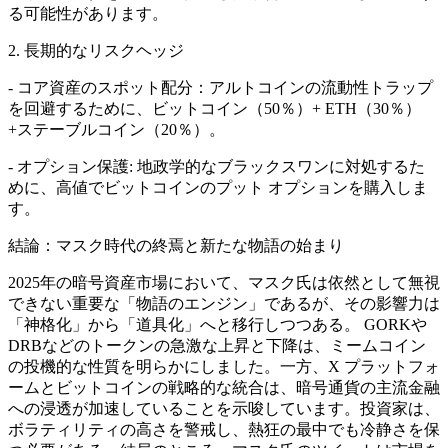
る可能性があります。
2. 長期的なリスクヘッジ
- コア資産のスポット配分：アルトコインの流動性トラップ
を回避するために、ビットコイン（50％）+ ETH（30％）
+ステーブルコイン（20％）。
- オプション保護: 地政学的なブラックスワンに対処するた
めに、高値でビットコインのプット オプションを購入しま
す。
結論：マスク時代の終焉と新たな物語の始まり
2025年の暗号資産市場において、マスク氏は依然として無視
できない重要な「物語のエンジン」であるが、その影響力は
「神格化」から「道具化」へと移行しつつある。 GORKや
DRBなどのトークンの急激な上昇と下降は、ミームコイン
の投機的な性質を明らかにしました。一方、X プラットフォ
ームとビットコインの戦略的な統合は、暗号通貨の主流金融
への浸透が加速していることを示唆しています。投資家は、
ボラティリティの高さを警戒し、熱狂の最中でも冷静さを保