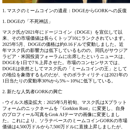
1. マスクのミームコインの遺産：DOGEからGORKへの反復
1. DOGEの「不死神話」
マスク氏が2021年にドージコイン（DOGE）を宣伝して以
来、その市場価値は長らくトップ10にランクされています。
2025年5月、DOGEの価格は約0.16ドルで変動しました。近
年マスク氏の影響力は低下しているものの、同氏がサウジア
ラビア・米国投資フォーラムに出席したというニュースは、
DOGEを1日で7％上昇させた。市場のコンセンサスでは、
DOGEは依然としてマスク氏の「ミームコインの王」として
の地位を象徴するものだが、そのボラティリティは2021年の
1日当たりの変動率30%から5%～10%に低下している。
2. 新たな人気者GORKの興亡
- ウイルス感染拡大：2025年5月初旬、マスク氏はXプラット
フォームのニックネームを「Gorklon Rust」に変更し、自身
のプロフィール写真をGrok AIテーマの画像に変更しまし
た。これにより、ソラナベースのミームコインGORKの市場
価値は4,500万ドルから7,500万ドルに直接上昇しましたが、