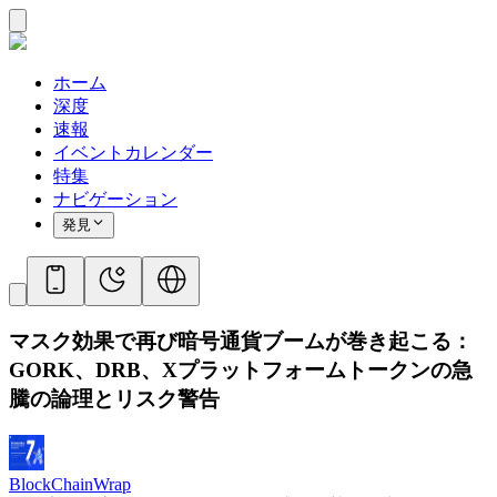
ホーム
深度
速報
イベントカレンダー
特集
ナビゲーション
発見
マスク効果で再び暗号通貨ブームが巻き起こる：
GORK、DRB、Xプラットフォームトークンの急
騰の論理とリスク警告
BlockChainWrap