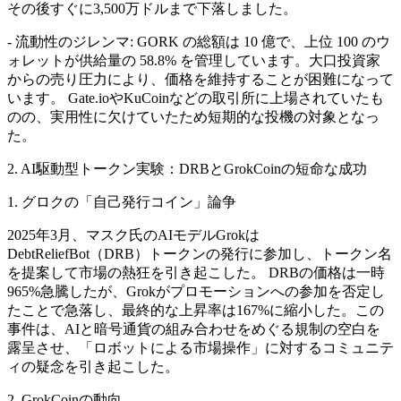
その後すぐに3,500万ドルまで下落しました。
- 流動性のジレンマ: GORK の総額は 10 億で、上位 100 のウ
ォレットが供給量の 58.8% を管理しています。大口投資家
からの売り圧力により、価格を維持することが困難になって
います。 Gate.ioやKuCoinなどの取引所に上場されていたも
のの、実用性に欠けていたため短期的な投機の対象となっ
た。
2. AI駆動型トークン実験：DRBとGrokCoinの短命な成功
1. グロクの「自己発行コイン」論争
2025年3月、マスク氏のAIモデルGrokは
DebtReliefBot（DRB）トークンの発行に参加し、トークン名
を提案して市場の熱狂を引き起こした。 DRBの価格は一時
965%急騰したが、Grokがプロモーションへの参加を否定し
たことで急落し、最終的な上昇率は167%に縮小した。この
事件は、AIと暗号通貨の組み合わせをめぐる規制の空白を
露呈させ、「ロボットによる市場操作」に対するコミュニテ
ィの疑念を引き起こした。
2. GrokCoinの動向