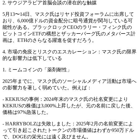
2. サウジアラビア首脳会談の潜在的な触媒
5月13〜14日、マスク氏はリヤド投資フォーラムに出席して
おり、6,000億ドルの資金配分に暗号通貨が関与している可
能性がある。ブラックロックCEOのラリー・フィンク氏の
ビットコインETFの構想とザッカーバーグ氏のメタバース計
画は、ETHのさらなる躍進を促すだろう。
4. 市場の免疫とリスクのエスカレーション：マスク氏の限界
的な影響力は低下している
1. ミームコインの「薬剤耐性」
2025年までに、マスク氏のソーシャルメディア活動は市場へ
の影響力を著しく弱めていた。例えば：
- KEKIUSの事例：2024年末のマスク氏の社名変更により
KEKIUSの株価は3,000%上昇したが、元の名前に戻した後、
価格は97%急落した。
- HARRYBOLZは失敗しました：2025年2月の名前変更によ
って引き起こされたトークンの市場価値はわずか950万ドル
で、DOGEの栄光には遠く及びません。