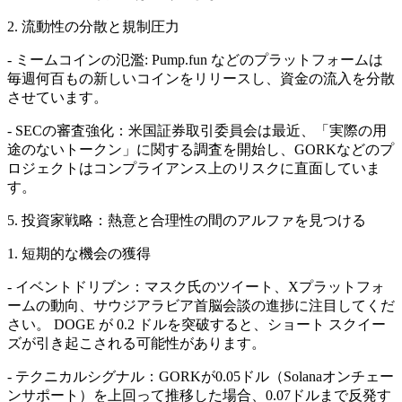
2. 流動性の分散と規制圧力
- ミームコインの氾濫: Pump.fun などのプラットフォームは
毎週何百もの新しいコインをリリースし、資金の流入を分散
させています。
- SECの審査強化：米国証券取引委員会は最近、「実際の用
途のないトークン」に関する調査を開始し、GORKなどのプ
ロジェクトはコンプライアンス上のリスクに直面していま
す。
5. 投資家戦略：熱意と合理性の間のアルファを見つける
1. 短期的な機会の獲得
- イベントドリブン：マスク氏のツイート、Xプラットフォ
ームの動向、サウジアラビア首脳会談の進捗に注目してくだ
さい。 DOGE が 0.2 ドルを突破すると、ショート スクイー
ズが引き起こされる可能性があります。
- テクニカルシグナル：GORKが0.05ドル（Solanaオンチェー
ンサポート）を上回って推移した場合、0.07ドルまで反発す