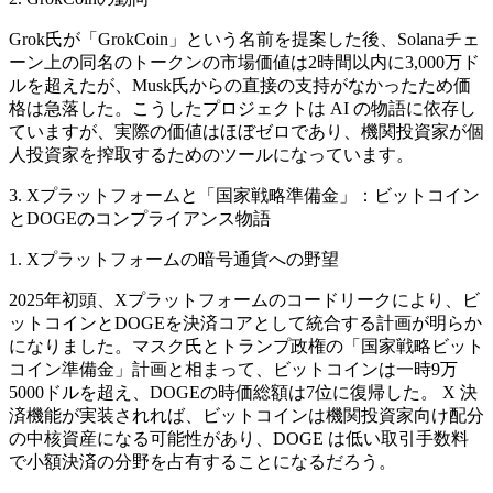
Grok氏が「GrokCoin」という名前を提案した後、Solanaチェ
ーン上の同名のトークンの市場価値は2時間以内に3,000万ド
ルを超えたが、Musk氏からの直接の支持がなかったため価
格は急落した。こうしたプロジェクトは AI の物語に依存し
ていますが、実際の価値はほぼゼロであり、機関投資家が個
人投資家を搾取するためのツールになっています。
3. Xプラットフォームと「国家戦略準備金」：ビットコイン
とDOGEのコンプライアンス物語
1. Xプラットフォームの暗号通貨への野望
2025年初頭、Xプラットフォームのコードリークにより、ビ
ットコインとDOGEを決済コアとして統合する計画が明らか
になりました。マスク氏とトランプ政権の「国家戦略ビット
コイン準備金」計画と相まって、ビットコインは一時9万
5000ドルを超え、DOGEの時価総額は7位に復帰した。 X 決
済機能が実装されれば、ビットコインは機関投資家向け配分
の中核資産になる可能性があり、DOGE は低い取引手数料
で小額決済の分野を占有することになるだろう。