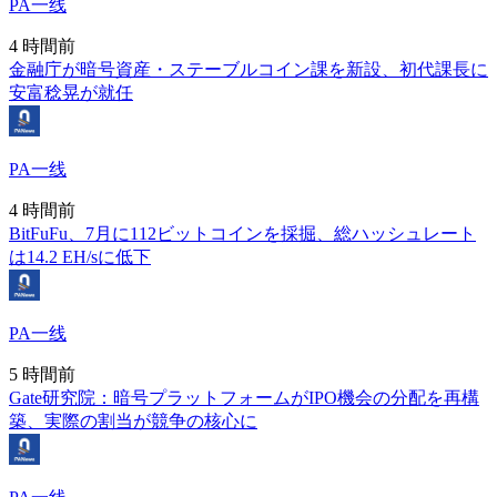
PA一线
4 時間前
金融庁が暗号資産・ステーブルコイン課を新設、初代課長に
安富稔晃が就任
PA一线
4 時間前
BitFuFu、7月に112ビットコインを採掘、総ハッシュレート
は14.2 EH/sに低下
PA一线
5 時間前
Gate研究院：暗号プラットフォームがIPO機会の分配を再構
築、実際の割当が競争の核心に