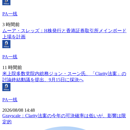
PA一线
3 時間前
ムーア・スレッズ：H株発行と香港証券取引所メインボード
上場を計画
PA一线
11 時間前
米上院多数党院内総務ジョン・スーン氏、「Clarity法案」の
討論終結動議を提出、9月15日に採決へ
PA一线
2026/08/08 14:48
Grayscale：Clarity法案の今年の可決確率は低いが、影響は限
定的