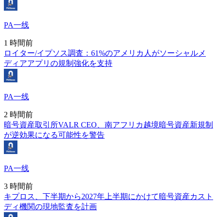
PA一线
1 時間前
ロイター/イプソス調査：61%のアメリカ人がソーシャルメ
ディアアプリの規制強化を支持
PA一线
2 時間前
暗号資産取引所VALR CEO、南アフリカ越境暗号資産新規制
が逆効果になる可能性を警告
PA一线
3 時間前
キプロス、下半期から2027年上半期にかけて暗号資産カスト
ディ機関の現地監査を計画