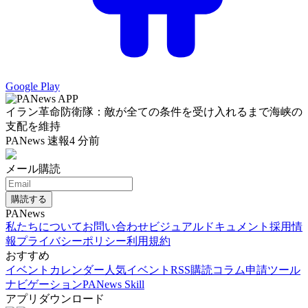
Google Play
イラン革命防衛隊：敵が全ての条件を受け入れるまで海峡の
支配を維持
PANews 速報
4 分前
メール購読
購読する
PANews
私たちについて
お問い合わせ
ビジュアルドキュメント
採用情
報
プライバシーポリシー
利用規約
おすすめ
イベントカレンダー
人気イベント
RSS購読
コラム申請
ツール
ナビゲーション
PANews Skill
アプリダウンロード