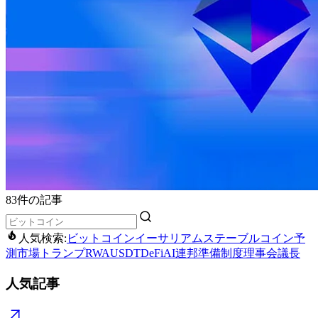
83件の記事
人気検索:
ビットコイン
イーサリアム
ステーブルコイン
予
測市場
トランプ
RWA
USDT
DeFi
AI
連邦準備制度理事会議長
人気記事