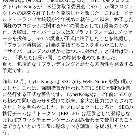
PANewsは4月16日、The Blockによると、NFT収集プロジェ
クトCyber​​Kongzが、米証券取引委員会（SEC）が同プロジェ
クトへの調査を終了したと発表したと報じた。これは、ドナ
ルド・トランプ大統領が今年初めに就任して以来、終了した
同様のプログラムに関するSECの調査としては最新のもの
だ。火曜日、サイバーコンズはXプラットフォームにメッセ
ージを投稿し、SECの調査が正式に終了したことを確認し、
「ブランド再構築」計画を開始することを明らかにした。
「サイバーコングスの足かせはついに外れた」と同社は語っ
た。 「私たちは長い間、この準備を進めてきました。
近々、包括的なリブランディングと新たな方向性を発表する
予定です。」
昨年 12 月、Cyber​​Kongz は SEC から Wells Notice を受け取り
ました。これは、強制措置が行われる前に SEC が関係企業
に発行する正式な警告です。 Cyber​​Kongzは、2年前にSECか
ら初めて問い合わせを受けて以来、多大な圧力にさらされて
きたことを明らかにした。同プロジェクトによると、SECの
執行チームは「トークン（ERC-20）は証券として登録しな
ければブロックチェーンゲームと組み合わせて使用​​すること
はできないという非常に懸念すべき議論」を提起したとい
う。