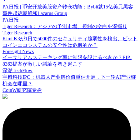
PA日报 | 币安开放美股资产转仓功能；Bybit就15亿美元黑客
事件起诉朝鲜和Lazarus Group
PA日报
Tiger Research：アジアの予測市場、規制の空白を深掘り
Tiger Research
Kimi K3が1日で5000件のセキュリティ脆弱性を検出、ビット
コインエコシステムの安全性は危機的か？
Foresight News
イーサリアムステーキング率に制限を設けるべきか？EIP-
8363提案が激しい議論を巻き起こす
深潮TechFlow
宇树科技IPO：机器人产业链价值重估开启，下一轮AI产业链
机会在哪里？
CoinW研究院专栏