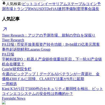
人気検索:
ビットコイン
イーサリアム
ステーブルコイン
予
測市場
トランプ
RWA
USDT
DeFi
AI
連邦準備制度理事会議長
人気記事
Tiger Research：アジアの予測市場、規制の空白を深掘り
Tiger Research
PA日报 | 币安开放美股资产转仓功能；Bybit就15亿美元黑客
事件起诉朝鲜和Lazarus Group
PA日报
宇树科技IPO：机器人产业链价值重估开启，下一轮AI产业链
机会在哪里？
CoinW研究院专栏
今週のピックアップ丨グーグルAIベテランが一斉退社、金
価格4300ドルに回帰、CLARITY法案が9月に延期
一周精选
Kimi K3が1日で5000件のセキュリティ脆弱性を検出、ビット
コインエコシステムの安全性は危機的か？
Foresight News