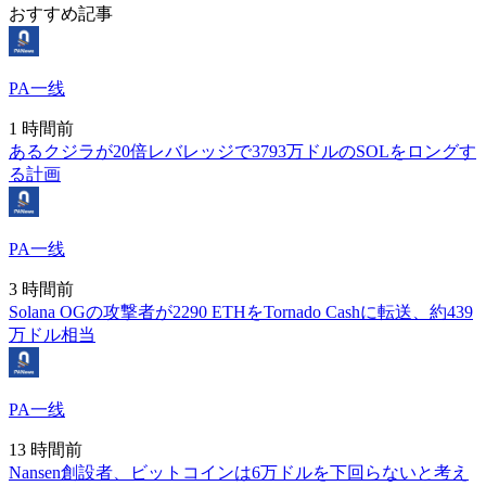
おすすめ記事
PA一线
1 時間前
あるクジラが20倍レバレッジで3793万ドルのSOLをロングす
る計画
PA一线
3 時間前
Solana OGの攻撃者が2290 ETHをTornado Cashに転送、約439
万ドル相当
PA一线
13 時間前
Nansen創設者、ビットコインは6万ドルを下回らないと考え