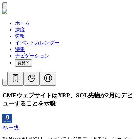
ホーム
深度
速報
イベントカレンダー
特集
ナビゲーション
発見
CMEウェブサイトはXRP、SOL先物が2月にデビ
ューすることを示唆
PA一线