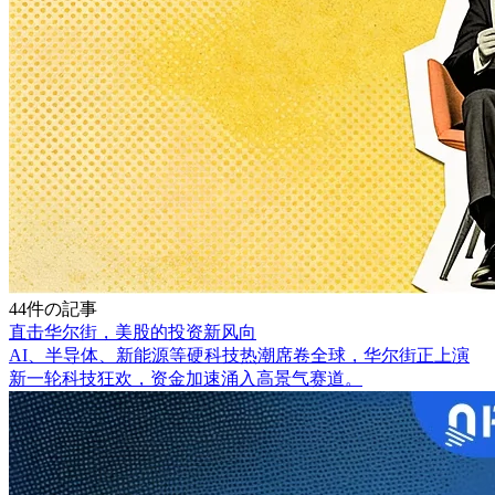
44件の記事
直击华尔街，美股的投资新风向
AI、半导体、新能源等硬科技热潮席卷全球，华尔街正上演
新一轮科技狂欢，资金加速涌入高景气赛道。