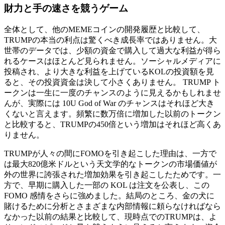
財力と手の速さを競うゲーム
全体として、他のMEMEコインの開発履歴と比較して、
TRUMPの本当の利点は驚くべき成長率ではありません。大
世帯のデータでは、少額の資金で購入して過大な利益が得ら
れるケースはほとんど見られません。ソーシャルメディアに
投稿され、より大きな利益を上げているKOLの投資額を見
ると、その投資資金は決して小さくありません。 TRUMP ト
ークンは一生に一度のチャンスのように見えるかもしれませ
んが、実際には 10U God of War のチャンスはそれほど大き
くないと言えます。頻繁に数万倍に増加した以前のトークン
と比較すると、TRUMPの450倍という増加はそれほど高くあ
りません。
TRUMPが人々の間にFOMOを引き起こした理由は、一方で
は最大820億米ドルという天文学的なトークンの市場価値が
外の世界に誇張された増加効果を引き起こしたためです。一
方で、早期に購入した一部の KOL は注文を公表し、この
FOMO 感情をさらに強めました。結局のところ、金の犬に
賭けるために分析とさまざまな内部情報に頼らなければなら
なかった以前の結果と比較して、現時点でのTRUMPは、よ