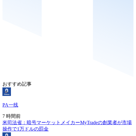
おすすめ記事
PA一线
7 時間前
米司法省：暗号マーケットメイカーMyTradeの創業者が市場
操作で1万ドルの罰金