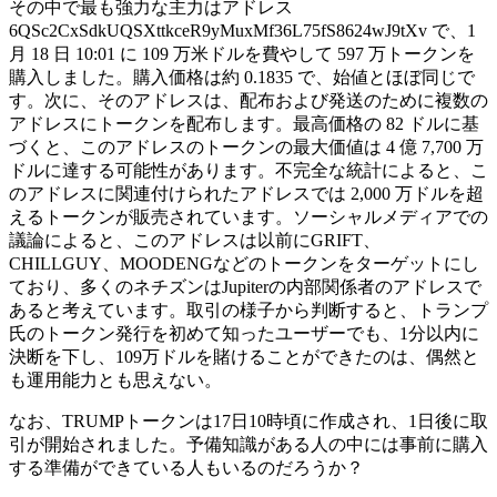
その中で最も強力な主力はアドレス
6QSc2CxSdkUQSXttkceR9yMuxMf36L75fS8624wJ9tXv で、1
月 18 日 10:01 に 109 万米ドルを費やして 597 万トークンを
購入しました。購入価格は約 0.1835 で、始値とほぼ同じで
す。次に、そのアドレスは、配布および発送のために複数の
アドレスにトークンを配布します。最高価格の 82 ドルに基
づくと、このアドレスのトークンの最大価値は 4 億 7,700 万
ドルに達する可能性があります。不完全な統計によると、こ
のアドレスに関連付けられたアドレスでは 2,000 万ドルを超
えるトークンが販売されています。ソーシャルメディアでの
議論によると、このアドレスは以前にGRIFT、
CHILLGUY、MOODENGなどのトークンをターゲットにし
ており、多くのネチズンはJupiterの内部関係者のアドレスで
あると考えています。取引の様子から判断すると、トランプ
氏のトークン発行を初めて知ったユーザーでも、1分以内に
決断を下し、109万ドルを賭けることができたのは、偶然と
も運用能力とも思えない。
なお、TRUMPトークンは17日10時頃に作成され、1日後に取
引が開始されました。予備知識がある人の中には事前に購入
する準備ができている人もいるのだろうか？