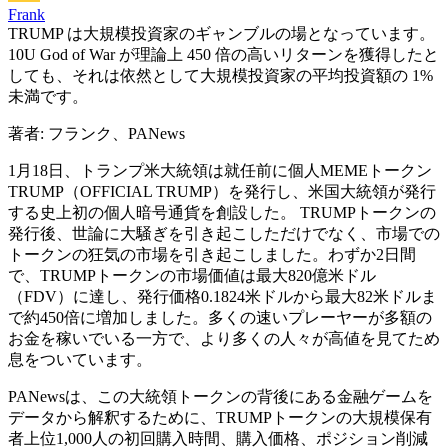
Frank
TRUMP は大規模投資家のギャンブルの場となっています。
10U God of War が理論上 450 倍の高いリターンを獲得したと
しても、それは依然として大規模投資家の平均投資額の 1%
未満です。
著者: フランク、PANews
1月18日、トランプ米大統領は就任前に個人MEMEトークン
TRUMP（OFFICIAL TRUMP）を発行し、米国大統領が発行
する史上初の個人暗号通貨を創設した。 TRUMPトークンの
発行後、世論に大騒ぎを引き起こしただけでなく、市場での
トークンの狂気の市場を引き起こしました。わずか2日間
で、TRUMPトークンの市場価値は最大820億米ドル
（FDV）に達し、発行価格0.1824米ドルから最大82米ドルま
で約450倍に増加しました。多くの速いプレーヤーが多額の
お金を稼いでいる一方で、より多くの人々が高値を見てため
息をついています。
PANewsは、この大統領トークンの背後にある金融ゲームを
データから解釈するために、TRUMPトークンの大規模保有
者上位1,000人の初回購入時間、購入価格、ポジション削減