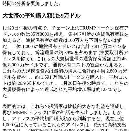
時間の分析を実施しました。
大世帯の平均購入額は59万ドル
1月20日午後の時点で、チェーン上のTRUMPトークン保有ア
ドレスの数は85万3000を超え、集中取引所の通貨保有者数を
加えると、通貨保有者の総数は100万人を下回らないはず
だ。上位 1,000 の通貨保有アドレスは合計 7,812 万コインを
保有しており、総流通量の約 39% を占めます (主要取引所ア
ドレスを除く)。これらの大規模世帯の通貨保有総額は約 46
億 8,000 万米ドルです。通貨保有コストの観点から見ると、
これらの大規模投資家は最初の購入に合計約 4 億 2,800 万米
ドルを費やし、約 1,591 万個のトークンを購入し、平均コス
トは約 26.9 米ドルでした。 1月20日午後の時点で、これらの
大規模保有によって達成された平均増加率は約123％でし
た。
表面的には、これらの投資家は比較的大きな利益を達成し、
再び MEME トラックに富の神話を生み出しました。しか
し、アドレスの平均初回購入額から判断すると、現在上位
1,000 位に入っているこれらのアドレスは、確かに高額支出
者であり、平均初回購入額は約 591,000 米ドルです。この量