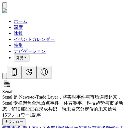
ホーム
深度
速報
イベントカレンダー
特集
ナビゲーション
発見
Senal
Senal 是 News-to-Trade Layer，将实时事件与市场连接起来，
Senal 专栏聚焦全球热点事件、体育赛事、科技趋势与市场动
态，解读那些正在形成共识、尚未被充分定价的未来信号。
15
フォロワー
1
記事
フォロー