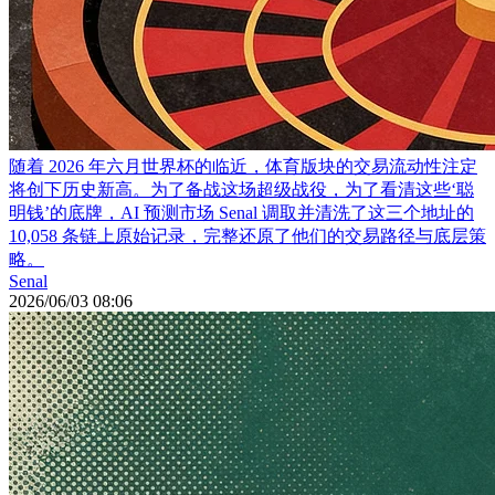
随着 2026 年六月世界杯的临近，体育版块的交易流动性注定
将创下历史新高。为了备战这场超级战役，为了看清这些‘聪
明钱’的底牌，AI 预测市场 Senal 调取并清洗了这三个地址的
10,058 条链上原始记录，完整还原了他们的交易路径与底层策
略。
Senal
2026/06/03 08:06