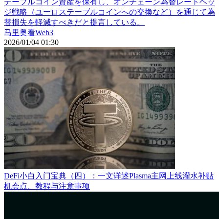
テーブルコイン資産を保有し、オンチェーン為替レートヘッ
ジ戦略（ユーロステーブルコインへの交換など）を通じて為
替損失を軽減すべきだと提言している。
马里奥看Web3
2026/01/04 01:30
DeFi小白入门宝典（四）：一文详述Plasma主网上线灌水补贴
机会点、教程与注意事项