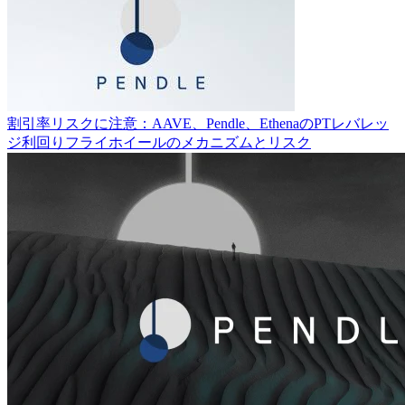
割引率リスクに注意：AAVE、Pendle、EthenaのPTレバレッ
ジ利回りフライホイールのメカニズムとリスク