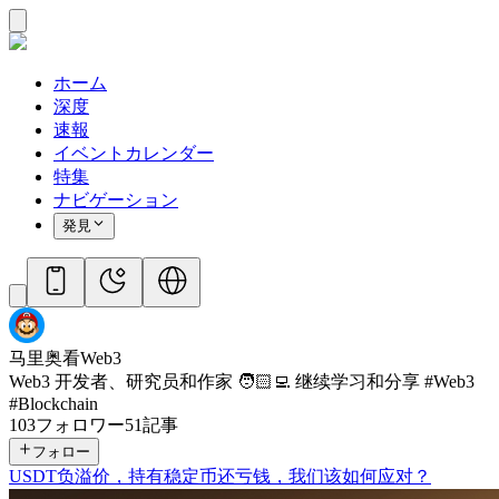
ホーム
深度
速報
イベントカレンダー
特集
ナビゲーション
発見
马里奥看Web3
Web3 开发者、研究员和作家 🧑🏻‍💻 继续学习和分享 #Web3
#Blockchain
103
フォロワー
51
記事
フォロー
USDT负溢价，持有稳定币还亏钱，我们该如何应对？