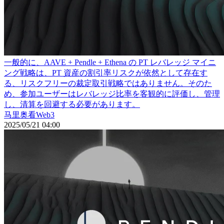
一般的に、AAVE + Pendle + Ethena の PT レバレッジ マイニ
ング戦略は、PT 資産の割引率リスクが依然として存在す
る、リスクフリーの裁定取引戦略ではありません。そのた
め、参加ユーザーはレバレッジ比率を客観的に評価し、管理
し、清算を回避する必要があります。
马里奥看Web3
2025/05/21 04:00