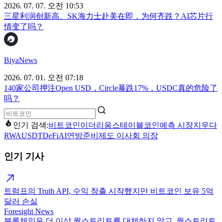
2026. 07. 07. 오전 10:53
三星利润创新高、SK海力士赴美在即，为何齐跌？AI芯片行
情变了吗？
BiyaNews
2026. 07. 01. 오전 07:18
140家公司押注Open USD，Circle暴跌17%，USDC真的危险了
吗？
인기 검색:
비트코인
이더리움
스테이블코인
예측 시장
지우다
RWA
USDT
DeFi
AI
연방준비제도 이사회 의장
인기 기사
트럼프의 Truth API, 수익 창출 시작했지만 비트코인 보유 5억
달러 손실
Foresight News
블록체인은 더 이상 월스트리트를 대체하지 않고, 월스트리트