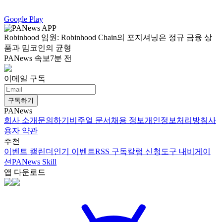
Google Play
Robinhood 임원: Robinhood Chain의 포지셔닝은 정규 금융 상
품과 밈코인의 균형
PANews 속보
7분 전
이메일 구독
구독하기
PANews
회사 소개
문의하기
비주얼 문서
채용 정보
개인정보처리방침
사
용자 약관
추천
이벤트 캘린더
인기 이벤트
RSS 구독
칼럼 신청
도구 내비게이
션
PANews Skill
앱 다운로드