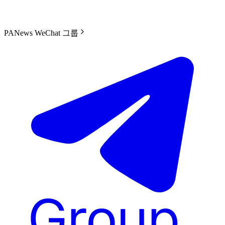
PANews WeChat 그룹