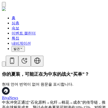
홈
심층
속보
이벤트 캘린더
특집
내비게이션
발견
你的夏装，可能正在为中东的战火“买单”？
현재 언어 번역이 없어 원문을 표시합니다.
BiyaNews
中东冲突正通过“石化原料→化纤→棉花→成衣”的传导链，推
高全球服装成本，预计今年春夏装可能涨价10%-15%。对投资