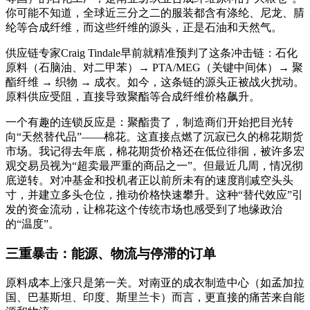
你可能不知道，全球近三分之二的服装都含有涤纶、尼龙、腈
纶等合成纤维，而这些纤维的源头，正是石油和天然气。
供应链专家Craig Tindale早前就精准预判了这条冲击链：石化
原料（石脑油、对二甲苯）→ PTA/MEG（关键中间体）→ 聚
酯纤维 → 织物 → 成衣。如今，这条链的源头正被战火扰动。
原料供应受阻，直接导致聚酯等合成纤维价格飙升。
一个有趣的连锁反应是：聚酯贵了，制造商们开始把目光转
向“天然替代品”——棉花。这直接点燃了沉寂已久的棉花期货
市场。我记得去年底，棉花期货价格还在低位徘徊，被许多宏
观交易员视为“超卖最严重的商品之一”。但最近几周，情况彻
底逆转。对冲基金和投机者正以前所未有的速度削减空头头
寸，并建立多头仓位，推动价格快速攀升。这种“替代效应”引
发的资金流动，让棉花这个传统市场也感受到了地缘政治
的“温度”。
三重暴击：能源、物流与停滞的订单
原料成本上涨只是第一关。对南亚的成衣制造中心（如孟加拉
国、巴基斯坦、印度、斯里兰卡）而言，更直接的痛苦来自能