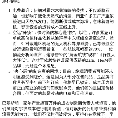
源和物流。
电费飙升：伊朗对霍尔木兹海峡的袭扰，不仅威胁石
油，也影响了液化天然气的海运。南亚许多工厂严重依
赖进口天然气发电。能源断供或成本激增，意味着缝纫
机、熨烫设备的运转成本直线上升。
空运“瘫痪”：快时尚的核心是“快”。以往，许多紧急订
单或高价值样品依赖从迪拜等中东枢纽空运至全球。然
而，针对该地区机场的无人机和导弹威胁，已导致航空
货运保险费和运费暴涨，一些航线涨幅高达70%。一位
物流分析师直言，这条曾经的“黄金航线”现在“可行性大
大降低”。这对于依赖快速反应供应链的Zara、H&M等
品牌，无疑是个坏消息。
“夹心层”的制造商的困境：目前，终端消费者可能还未
明显感受到涨价。这是因为大部分在售商品，是品牌商
数月甚至半年前下的订单，价格早已锁定。成本压力目
前正由南亚的制造商们默默承受。他们签的是固定价格
合同，但面对的却是波动的电费和天价运费。
巴基斯坦一家年产量超百万件的成衣制造商负责人就坦言，他
们虽能对纱线成本进行套期保值，但对飙升的公用事业费和物
流费无能为力。“我们不仅利润被侵蚀，更担心在竞标下一季