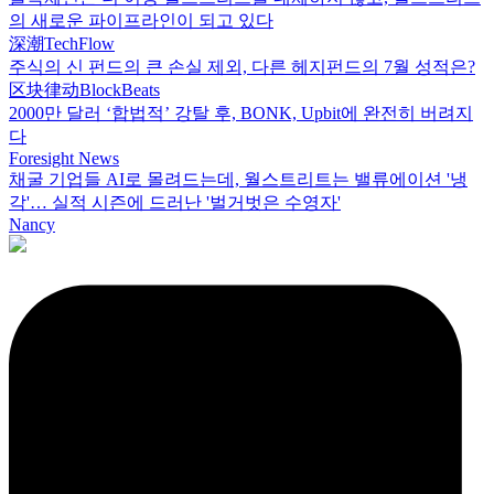
의 새로운 파이프라인이 되고 있다
深潮TechFlow
주식의 신 펀드의 큰 손실 제외, 다른 헤지펀드의 7월 성적은?
区块律动BlockBeats
2000만 달러 ‘합법적’ 강탈 후, BONK, Upbit에 완전히 버려지
다
Foresight News
채굴 기업들 AI로 몰려드는데, 월스트리트는 밸류에이션 '냉
각'… 실적 시즌에 드러난 '벌거벗은 수영자'
Nancy