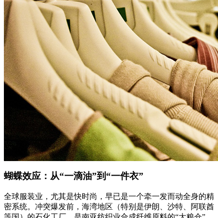
蝴蝶效应：从“一滴油”到“一件衣”
全球服装业，尤其是快时尚，早已是一个牵一发而动全身的精
密系统。冲突爆发前，海湾地区（特别是伊朗、沙特、阿联酋
等国）的石化工厂，是南亚纺织业合成纤维原料的“大粮仓”。