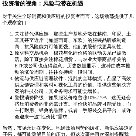
投资者的视角：风险与潜在机遇
对于关注全球消费和供应链的投资者而言，这场动荡提供了几
个观察窗口：
关注替代供应链：那些生产基地分散在越南、印尼、土
耳其甚至近岸（如墨西哥、东欧）的服装品牌或制造
商，抗风险能力可能更强。他们的股价或更具韧性。
原材料交易机会：棉花与化纤价格的联动关系已被激
活。除了直接关注棉花期货，与农业大宗商品相关的
ETF或公司也值得留意。历史数据显示，这种由成本推
动的涨价周期，往往会持续一段时间。
物流与供应链管理软件：混乱的全球物流，凸显了高效
供应链管理和实时可视化工具的价值。提供这些解决方
案的科技公司，其业务需求可能会增长。
警惕消费降级：如果服装价格普涨10%-15%，这无疑会
挤压消费者的非必需开支。平价快消品牌可能受压，而
主打耐用、经典的品牌，或者二手服装交易平台，或许
会迎来一波“性价比”需求。
当然，市场永远在变化。地缘政治局势的缓和、新供应渠道的
开拓，都可能缓解目前的压力。但这次事件再次深刻提醒我