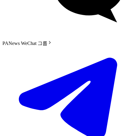
PANews WeChat 그룹