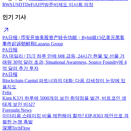
RWA
USDT
DeFi
AI
연방준비제도 이사회 의장
인기 기사
PA日报 | 币安开放美股资产转仓功能；Bybit就15亿美元黑客
事件起诉朝鲜和Lazarus Group
PA日报
PA 데일리 | TUT 하루 만에 6배 급등, 24시간 현물 및 선물 거
래량 30억 달러 초과; Situational Awareness, Source Foundry에 4
억 달러 추가 투자
PA日报
Blockchain Capital 파트너와의 대화: 다음 강세장이 눈앞에 있
을지도
Felix
Kimi K3가 하루에 5000개의 보안 취약점을 발견, 비트코인 생
태계 보안 비상?
Foresight News
이더리움 스테이킹 비율 제한해야 할까? EIP-8363 제안으로 격
렬한 논쟁 촉발
深潮TechFlow