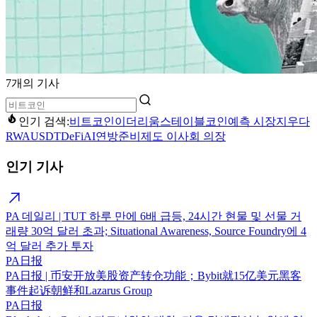
7개의 기사
인기 검색:
비트코인
이더리움
스테이블코인
예측 시장
지우다
RWA
USDT
DeFi
AI
연방준비제도 이사회 의장
인기 기사
PA 데일리 | TUT 하루 만에 6배 급등, 24시간 현물 및 선물 거
래량 30억 달러 초과; Situational Awareness, Source Foundry에 4
억 달러 추가 투자
PA日报
PA日报 | 币安开放美股资产转仓功能；Bybit就15亿美元黑客
事件起诉朝鲜和Lazarus Group
PA日报