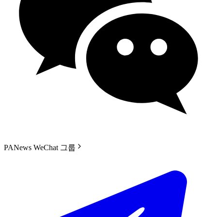
PANews WeChat 그룹