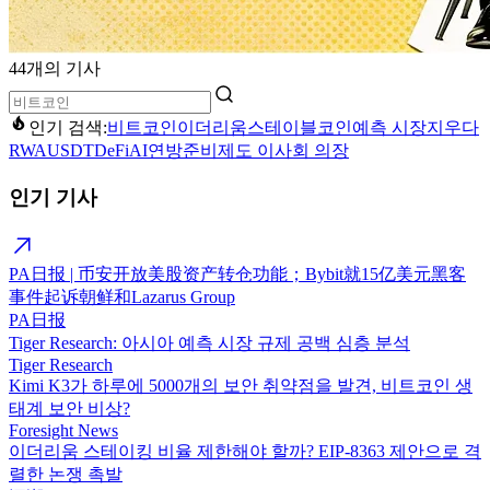
44개의 기사
인기 검색:
비트코인
이더리움
스테이블코인
예측 시장
지우다
RWA
USDT
DeFi
AI
연방준비제도 이사회 의장
인기 기사
PA日报 | 币安开放美股资产转仓功能；Bybit就15亿美元黑客
事件起诉朝鲜和Lazarus Group
PA日报
Tiger Research: 아시아 예측 시장 규제 공백 심층 분석
Tiger Research
Kimi K3가 하루에 5000개의 보안 취약점을 발견, 비트코인 생
태계 보안 비상?
Foresight News
이더리움 스테이킹 비율 제한해야 할까? EIP-8363 제안으로 격
렬한 논쟁 촉발