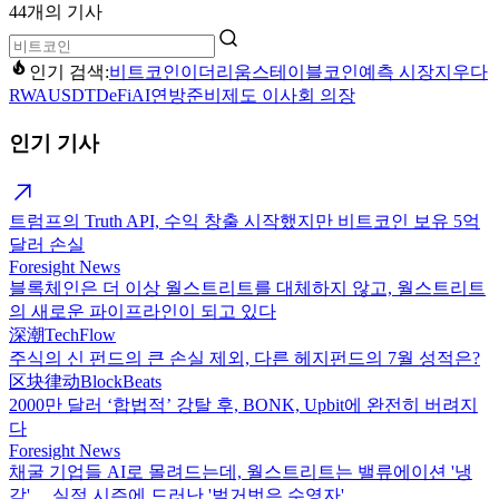
44개의 기사
인기 검색:
비트코인
이더리움
스테이블코인
예측 시장
지우다
RWA
USDT
DeFi
AI
연방준비제도 이사회 의장
인기 기사
트럼프의 Truth API, 수익 창출 시작했지만 비트코인 보유 5억
달러 손실
Foresight News
블록체인은 더 이상 월스트리트를 대체하지 않고, 월스트리트
의 새로운 파이프라인이 되고 있다
深潮TechFlow
주식의 신 펀드의 큰 손실 제외, 다른 헤지펀드의 7월 성적은?
区块律动BlockBeats
2000만 달러 ‘합법적’ 강탈 후, BONK, Upbit에 완전히 버려지
다
Foresight News
채굴 기업들 AI로 몰려드는데, 월스트리트는 밸류에이션 '냉
각'… 실적 시즌에 드러난 '벌거벗은 수영자'