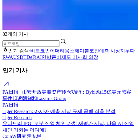
83개의 기사
인기 검색:
비트코인
이더리움
스테이블코인
예측 시장
지우다
RWA
USDT
DeFi
AI
연방준비제도 이사회 의장
인기 기사
PA日报 | 币安开放美股资产转仓功能；Bybit就15亿美元黑客
事件起诉朝鲜和Lazarus Group
PA日报
Tiger Research: 아시아 예측 시장 규제 공백 심층 분석
Tiger Research
유니트리 IPO: 로봇 산업 체인 가치 재평가 시작, 다음 AI 산업
체인 기회는 어디에?
CoinW研究院专栏