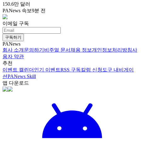
150.6만 달러
PANews 속보
9분 전
이메일 구독
구독하기
PANews
회사 소개
문의하기
비주얼 문서
채용 정보
개인정보처리방침
사
용자 약관
추천
이벤트 캘린더
인기 이벤트
RSS 구독
칼럼 신청
도구 내비게이
션
PANews Skill
앱 다운로드