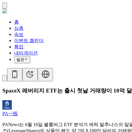
홈
심층
속보
이벤트 캘린더
특집
내비게이션
발견
SpaceX 레버리지 ETF는 출시 첫날 거래량이 10억 
PA一线
PANews는 6월 16일 블룸버그 ETF 분석가 에릭 발추나스의
즈(LeverageShares)의 상품만 해도 약 2억 8,100만 달러