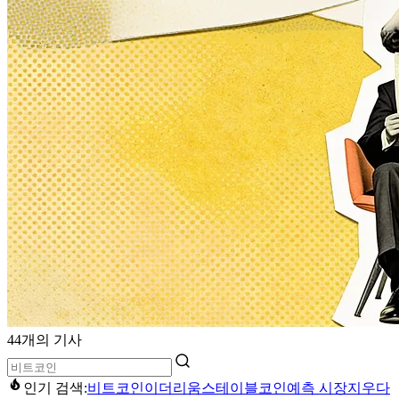
44개의 기사
인기 검색:
비트코인
이더리움
스테이블코인
예측 시장
지우다