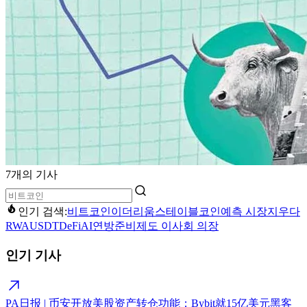
7개의 기사
인기 검색:
비트코인
이더리움
스테이블코인
예측 시장
지우다
RWA
USDT
DeFi
AI
연방준비제도 이사회 의장
인기 기사
PA日报 | 币安开放美股资产转仓功能；Bybit就15亿美元黑客