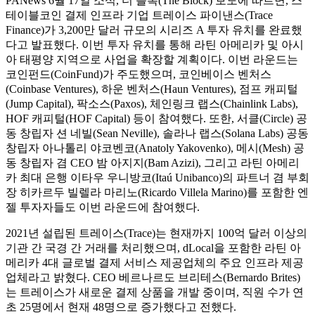
PANews 6월 17일 소식, 더 블록(The Block) 보도에 따르면, 스
테이블코인 결제 인프라 기업 트레이스 파이낸스(Trace
Finance)가 3,200만 달러 규모의 시리즈 A 투자 유치를 완료했
다고 발표했다. 이번 투자 유치를 통해 라틴 아메리카 및 아시
아 태평양 지역으로 사업을 확장할 계획이다. 이번 라운드는
코인펀드(CoinFund)가 주도했으며, 코인베이스 벤처스
(Coinbase Ventures), 하운 벤처스(Haun Ventures), 점프 캐피털
(Jump Capital), 팍소스(Paxos), 체인링크 랩스(Chainlink Labs),
HOF 캐피털(HOF Capital) 등이 참여했다. 또한, 서클(Circle) 공
동 창립자 션 네빌(Sean Neville), 솔라나 랩스(Solana Labs) 공동
창립자 아나톨리 야코벤코(Anatoly Yakovenko), 메시(Mesh) 공
동 창립자 겸 CEO 밤 아지지(Bam Azizi), 그리고 라틴 아메리
카 최대 은행 이타우 우니방코(Itaú Unibanco)의 파트너 겸 부회
장 히카르두 빌렐라 마리노(Ricardo Villela Marino)를 포함한 엔
젤 투자자들도 이번 라운드에 참여했다.
2021년 설립된 트레이스(Trace)는 현재까지 100억 달러 이상의
기관 간 국경 간 거래를 처리했으며, dLocal을 포함한 라틴 아
메리카 4대 글로벌 결제 서비스 제공업체의 주요 인프라 제공
업체라고 밝혔다. CEO 베르나르도 브리테스(Bernardo Brites)
는 트레이스가 새로운 결제 상품을 개발 중이며, 직원 수가 연
초 25명에서 현재 48명으로 증가했다고 전했다.