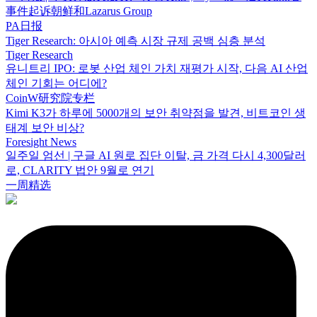
事件起诉朝鲜和Lazarus Group
PA日报
Tiger Research: 아시아 예측 시장 규제 공백 심층 분석
Tiger Research
유니트리 IPO: 로봇 산업 체인 가치 재평가 시작, 다음 AI 산업
체인 기회는 어디에?
CoinW研究院专栏
Kimi K3가 하루에 5000개의 보안 취약점을 발견, 비트코인 생
태계 보안 비상?
Foresight News
일주일 엄선 | 구글 AI 원로 집단 이탈, 금 가격 다시 4,300달러
로, CLARITY 법안 9월로 연기
一周精选