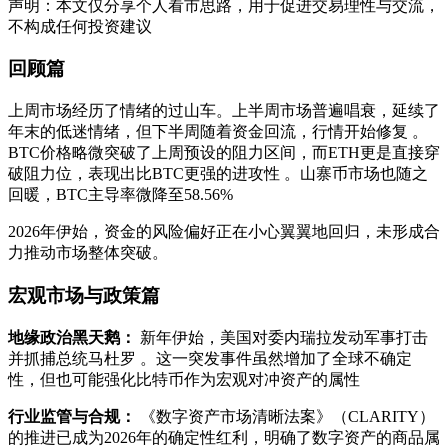
声明：本文仅分享个人看市思路，用于促进交易理性与交流，
不构成任何投资建议
回顾篇
上周市场经历了情绪的过山车。上半周市场普遍唱衰，延续了
年末的低迷情绪，但下半周随着资金回流，行情开始修复 。
BTC价格略微突破了上周预设的阻力区间，而ETH更是直接穿
破阻力位，表现出比BTC更强的进攻性 。山寨币市场也随之
回暖，BTC主导率微降至58.56%
2026年伊始，资金的风险偏好正在小心翼翼地回归，未形成合
力推动市场整体突破。
宏观市场与政策篇
地缘政治黑天鹅：
新年伊始，美国对委内瑞拉发动军事打击
并抓捕总统马杜罗
。这一突发事件虽然增加了全球不确定
性，但也可能强化比特币作为宏观对冲资产的属性
行业监管与合规：
《数字资产市场清晰法案》（CLARITY）
的推进已成为2026年的确定性红利，明确了数字资产的商品属