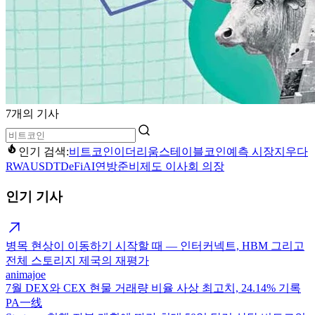
7개의 기사
인기 검색:
비트코인
이더리움
스테이블코인
예측 시장
지우다
RWA
USDT
DeFi
AI
연방준비제도 이사회 의장
인기 기사
병목 현상이 이동하기 시작할 때 — 인터커넥트, HBM 그리고
전체 스토리지 제국의 재평가
animajoe
7월 DEX와 CEX 현물 거래량 비율 사상 최고치, 24.14% 기록
PA一线