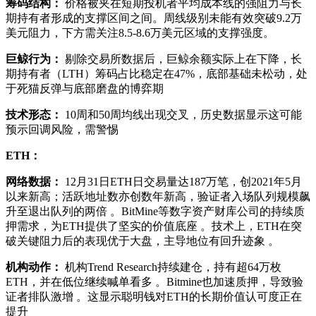
筹码结构：
价格被夹在短期投机者平均成本线的强阻力与长
期持有者形成的支撑区间之间。周线级别未能有效突破9.2万
美元阻力，下方需关注8.5-8.6万美元区域的支撑强度。
巨鲸行为：
剔除交易所数据后，巨鲸余额实际上在下降，
长
期持有者（LTH）筹码占比稳定在47%，底部基础未松动，处
于死猫反弹与底部磨盘的博弈期
技术形态：
10周和50周均线出现交叉，历史数据显示这可能
预示回调风险，需警惕
ETH：
网络数据：
12月31日ETH日交易量达187万笔，创2021年5月
以来新高；活跃地址数亦创数年新高
，验证者入场队列规模飙
升至退出队列的两倍
。BitMine等数字资产财库公司的持续质
押需求，为ETH提供了坚实的价值底座 。技术上，ETH在突
破关键阻力后的表现优于大盘，主导地位有回升迹象
。
机构动作：
机构Trend Research持续建仓，持有超64万枚
ETH，并在低位继续喊单看多
。Bitmine也加速质押，导致验
证者排队激增
。这显示聪明钱对ETH的长期价值认可度正在
提升