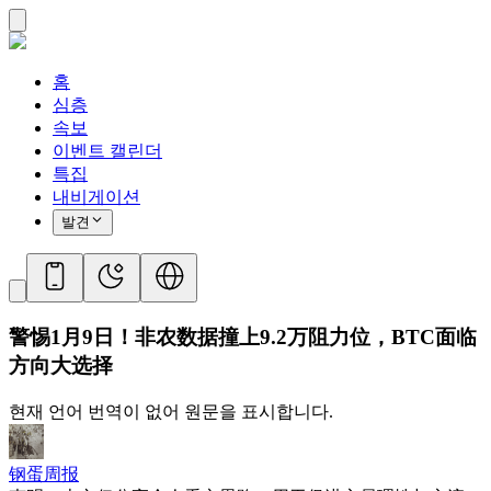
홈
심층
속보
이벤트 캘린더
특집
내비게이션
발견
警惕1月9日！非农数据撞上9.2万阻力位，BTC面临
方向大选择
현재 언어 번역이 없어 원문을 표시합니다.
钢蛋周报