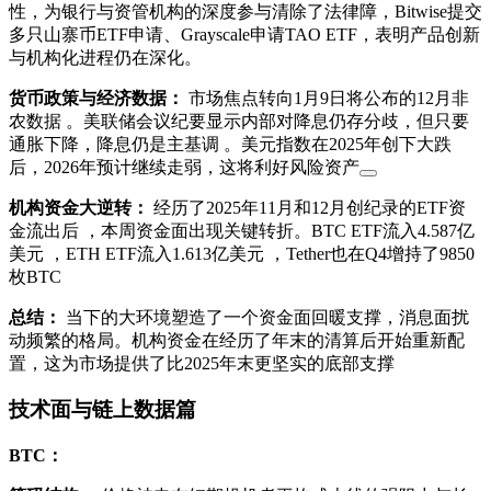
性，为银行与资管机构的深度参与清除了法律障，Bitwise提交
多只山寨币ETF申请、Grayscale申请TAO ETF，表明产品创新
与机构化进程仍在深化。
货币政策与经济数据：
市场焦点转向1月9日将公布的12月非
农数据
。美联储会议纪要显示内部对降息仍存分歧，但只要
通胀下降，降息仍是主基调 。美元指数在2025年创下大跌
后，2026年预计继续走弱，这将利好风险资产
机构资金大逆转：
经历了2025年11月和12月创纪录的ETF资
金流出后
，本周资金面出现关键转折。BTC ETF流入4.587亿
美元 ，ETH ETF流入1.613亿美元 ，Tether也在Q4增持了9850
枚BTC
总结：
当下的大环境塑造了一个资金面回暖支撑，消息面扰
动频繁的格局。机构资金在经历了年末的清算后开始重新配
置，这为市场提供了比2025年末更坚实的底部支撑
技术面与链上数据篇
BTC：