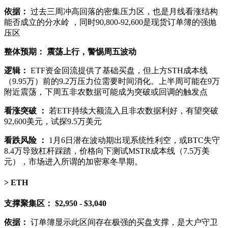
依据：
过去三周冲高回落的密集压力区，也是月线看涨结构
能否成立的分水岭 ，同时90,800-92,600是现货订单簿的强抛
压区
整体预期：
震荡上行，警惕周五波动
逻辑：
ETF资金回流提供了基础买盘，但上方STH成本线
（9.95万）前的9.2万压力位需要时间消化。上半周可能在9万
附近震荡，下周五非农数据可能成为突破或回调的触发点
看涨突破 ：
若ETF持续大额流入且非农数据利好，有望突破
92,600美元，试探9.5万美元
看跌风险 ：
1月6日潜在波动期出现系统性利空，或BTC失守
8.4万导致杠杆踩踏，价格向下测试MSTR成本线（7.5万美
元），市场进入所谓的加密寒冬早期。
ETH
支撑聚集区：
$2,950 - $3,040
依据：
订单簿显示此区间存在极强的买盘支撑，是大户守卫