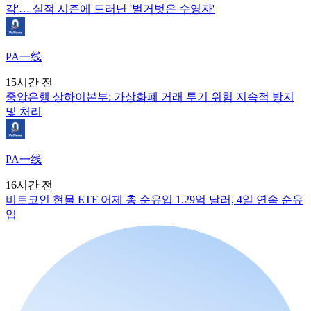
각'… 실적 시즌에 드러난 '벌거벗은 수영자'
PA一线
15시간 전
중앙은행 상하이본부: 가상화폐 거래 투기 위험 지속적 방지
및 처리
PA一线
16시간 전
비트코인 현물 ETF 어제 총 순유입 1.29억 달러, 4일 연속 순유
입