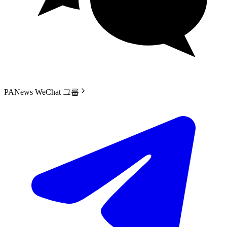
PANews WeChat 그룹