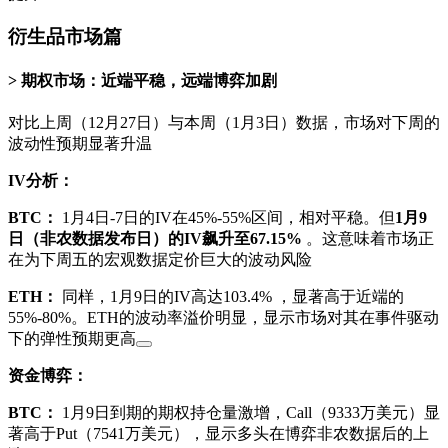
衍生品市场篇
期权市场：近端平稳，远端博弈加剧
对比上周（12月27日）与本周（1月3日）数据，市场对下周的
波动性预期显著升温
IV分析：
BTC：
1月4日-7日的IV在45%-55%区间，相对平稳。但
1月9
日（非农数据发布日）的IV飙升至67.15%
。这意味着市场正
在为下周五的宏观数据定价巨大的波动风险
ETH：
同样，1月9日的IV高达103.4%
，显著高于近端的
55%-80%。ETH的波动率溢价明显，显示市场对其在事件驱动
下的弹性预期更高
资金博弈：
BTC：
1月9日到期的期权持仓量激增，Call（9333万美元）显
著高于Put（7541万美元）
，显示多头在博弈非农数据后的上