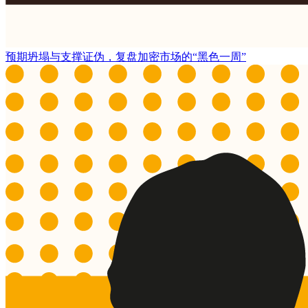
预期坍塌与支撑证伪，复盘加密市场的“黑色一周”