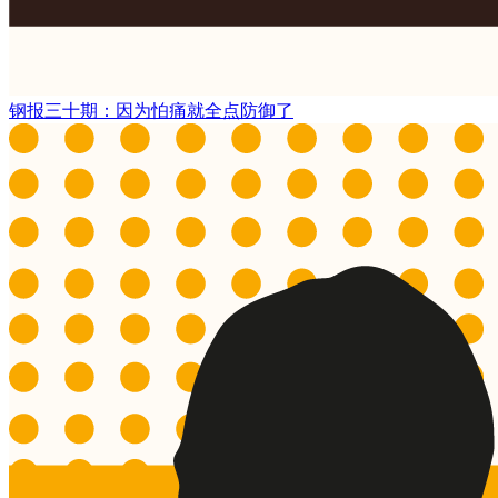
钢报三十期：因为怕痛就全点防御了