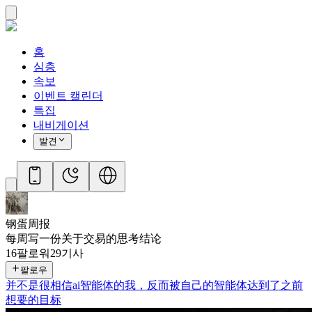
홈
심층
속보
이벤트 캘린더
특집
내비게이션
발견
钢蛋周报
每周写一份关于交易的思考结论
16
팔로워
29
기사
팔로우
并不是很相信ai智能体的我，反而被自己的智能体达到了之前
想要的目标