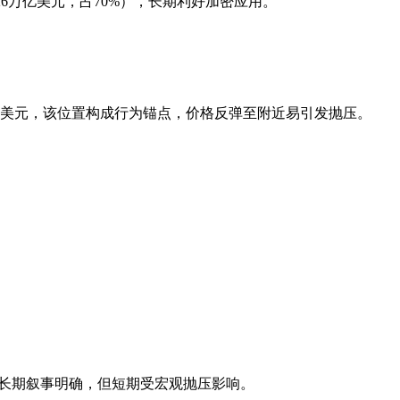
.26万亿美元，占70%），长期利好加密应用。
7万美元，该位置构成行为锚点，价格反弹至附近易引发抛压。
。
调层，长期叙事明确，但短期受宏观抛压影响。