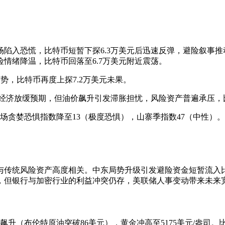
陷入恐慌，比特币短暂下探6.3万美元后迅速反弹，避险叙事推
情绪降温，比特币回落至6.7万美元附近震荡。
势，比特币再度上探7.2万美元未果。
强化经济放缓预期，但油价飙升引发滞胀担忧，风险资产普遍承压，比
美元，市场贪婪恐惧指数降至13（极度恐惧），山寨季指数47（中性
与传统风险资产高度相关。中东局势升级引发避险资金短暂流入
，但银行与加密行业的利益冲突仍存，美联储人事变动带来未来
升（布伦特原油突破86美元），黄金冲高至5175美元/盎司。