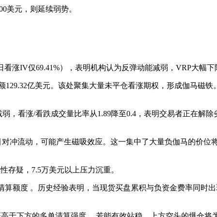
000美元，则延续弱势。
3日看涨IV仅69.41%），表明机构认为反弹动能减弱，VRP大
金额129.32亿美元。该处聚集大量未平仓看涨期权，形成伽马磁铁
保护需求减弱，看涨/看跌成交量比率从1.89降至0.4，表明交易者
吸引对冲流动，可能产生磁吸效应。这一集中了大量负伽马的价位
性存疑，7.5万美元以上压力沉重。
单清算额度
。历史经验表明，当现货买盘累积与负资金费率同时出
著高于下方的多单清算强度
。若能有效站稳，上方空头的爆仓将