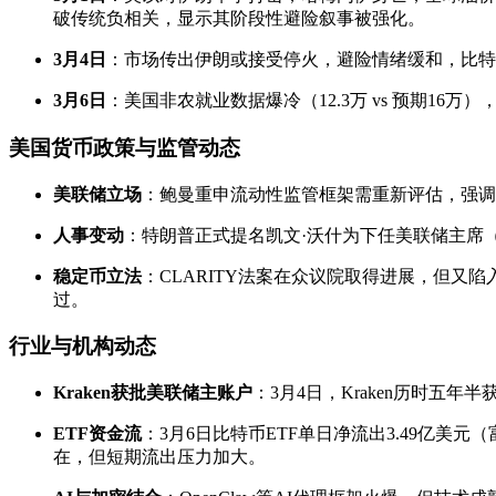
破传统负相关，显示其阶段性避险叙事被强化。
3月4日
：市场传出伊朗或接受停火，避险情绪缓和，比特币
3月6日
：美国非农就业数据爆冷（12.3万 vs 预期16
美国货币政策与监管动态
美联储立场
：鲍曼重申流动性监管框架需重新评估，强调贴现窗
人事变动
：特朗普正式提名凯文·沃什为下任美联储主席
稳定币立法
：CLARITY法案在众议院取得进展，但
过。
行业与机构动态
Kraken获批美联储主账户
：3月4日，Kraken历时五
ETF资金流
：3月6日比特币ETF单日净流出3.49亿美元（
在，但短期流出压力加大。