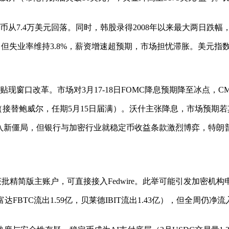
从7.4万美元回落。同时，韩股录得2008年以来最大两日跌幅
万），但失业率维持3.8%，薪资增速超预期，市场担忧滞胀。美元指数
口改革。市场对3月17-18日FOMC降息预期降至冰点，CME F
（接替鲍威尔，任期5月15日届满）。沃什主张降息，市场预期
又陷入新僵局，但银行与加密行业就稳定币收益条款激烈博弈，特
年半获批精简版主账户，可直接接入Fedwire。此举可能引发加密
富达FBTC流出1.59亿，贝莱德IBIT流出1.43亿），但全周仍净