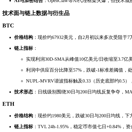
AI与加密结合
：OpenClaw等AI代理框架火爆，但技
技术面与链上数据与衍生品
BTC
价格结构
：现价约67932美元，自2月初以来多次受阻
链上指标
：
实现利润30D-SMA从峰值10亿美元/日收缩至3.7
利润中供应百分比降至57%，跌破-1标准差阈值，处于
NUPL-MVRV谐波指标触及0.33（历史底部约
技术形态
：日线级别围绕30日与200日均线反复争夺，MAC
ETH
价格结构
：现价约1980美元，跌破30日与200日均线，下
链上指标
：TVL 24h-1.95%，稳定币市值七日+0