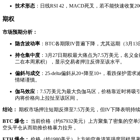
技术形态
：日线RSI 42，MACD死叉，若不能快速收复2
期权
市场预期分析：
隐含波动率
：BTC各期限IV普遍下降，尤其远期（3月1
持仓集中度
：3月27日期权最大痛点为7.5万美元，名义
二在本周累积），显示交易者押注反弹至该水平。
偏斜与成交
：25-delta偏斜从20+降至10+，看跌
情绪谨慎。
伽马效应
：7.5万美元为最大负伽马区，价格靠近时将
内将价格向上拉扯至该区间
。
结论：
期权市场押注短期反弹至7.5万美元，但IV下降表明持续
BTC 爆仓：
当前价格（约67932美元）上方聚集了密集的空
空头平仓从而助推价格暴力拉升
。
ETH 爆仓：
价格（约1980美元）上方的空单清算强度同样显