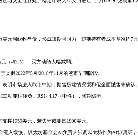
术成熟度与安全性存疑。稳定币成为AI支付底层（2月USDC交易量1
于7万美元周线收盘价，形成短期强阻力。短期持有者成本基准约
亿美元（-63%），买方动能大幅减弱。
类似2022年5月/2018年11月的熊市早期阶段。
0.5），表明市场进入熊市中期，抛售极端情况缓和但全面抛售未确认
D动能柱转负，RSI 44.17（中性），短期偏弱。
方支撑1950美元，若失守或测试1900美元。
.84%，资金流入缓慢。以太坊基金会AI负责人强调以太坊作为AI协