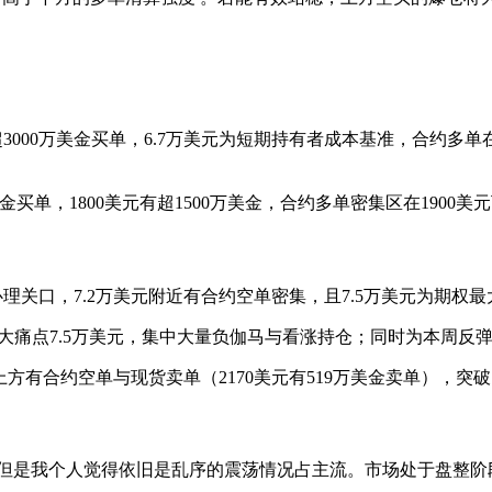
超3000万美金买单，6.7万美元为短期持有者成本基准，合约多
美金买单，1800美元有超1500万美金，合约多单密集区在190
理关口，7.2万美元附近有合约空单密集，且7.5万美元为期权最大
最大痛点7.5万美元，集中大量负伽马与看涨持仓；同时为本周反
元上方有合约空单与现货卖单（2170美元有519万美金卖单），突
但是我个人觉得依旧是乱序的震荡情况占主流。市场处于盘整阶段，