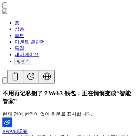
홈
심층
속보
이벤트 캘린더
특집
내비게이션
발견
不用再记私钥了？Web3 钱包，正在悄悄变成“智能
管家”
현재 언어 번역이 없어 원문을 표시합니다.
RWA知识圈