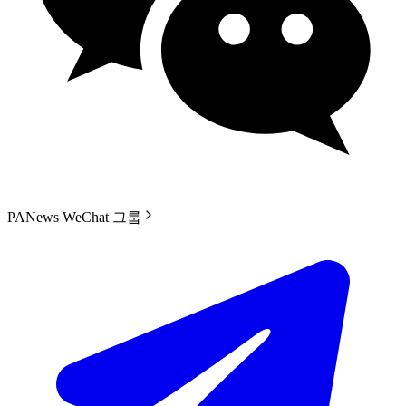
PANews WeChat 그룹